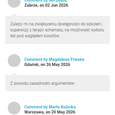
Comment by Not public
asystować w innych krajach, aby uzyskać rekomendację.
Zabrze, on 02 Jun 2026
Takie praktyki uderzają w zasadę równego dostępu do
rozwoju i mogą być interpretowane jako próba
ograniczania konkurencji. To prowadzi do braku
Zależy mi na zwiększeniu dostępności do szkoleń i
transparentnych zabezpieczeń przed sytuacją, w której
superwizji z terapii schematu, na możliwość wyboru
osoby prowadzące konkurencyjne szkolenia mają wpływ
też pod względem kosztów.
na rozpatrywanie wniosków innych trenerów.
Docierają do nas sygnały, że w praktyce ścieżka rozwoju
w kierunku statusu superwizora, trenera lub dyrektora
programu szkoleniowego może zależeć nie tylko od
Comment by Magdalena Frieske
spełnienia formalnych kryteriów merytorycznych, lecz
Gdańsk, on 26 May 2026
także od dostępu do nieformalnych rekomendacji,
możliwości asystowania przy określonych szkoleniach
lub relacji z osobami prowadzącymi istniejące programy.
Nie przesądzamy intencji żadnej osoby ani instytucji,
Z powodu zasadności argumentów.
jednak brak jasnych i jawnych zasad w tym zakresie
może prowadzić do poczucia arbitralności, nierównego
traktowania oraz ograniczonego dostępu do rozwoju
zawodowego.
Comment by Marta Kolacka
Warszawa, on 20 May 2026