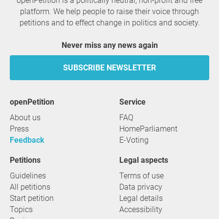
openPetition is a politically neutral, non-profit and free
platform. We help people to raise their voice through
petitions and to effect change in politics and society.
Never miss any news again
SUBSCRIBE NEWSLETTER
openPetition
service
About us
FAQ
Press
HomeParliament
Feedback
E-Voting
Petitions
Legal aspects
Guidelines
Terms of use
All petitions
Data privacy
Start petition
Legal details
Topics
Accessibility