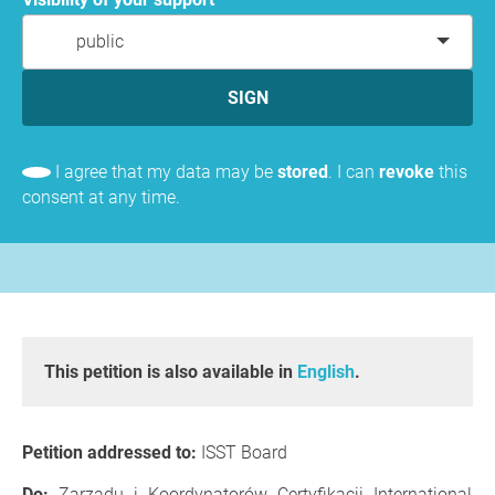
public
SIGN
I agree that my data may be
stored
. I can
revoke
this
consent at any time.
This petition is also available in
English
.
Petition addressed to:
ISST Board
Do:
Zarządu i Koordynatorów Certyfikacji International