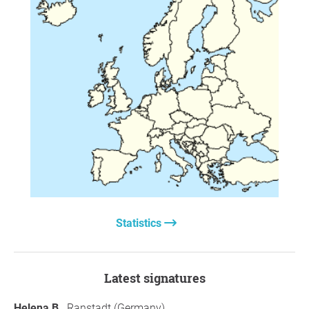
i ograniczenia dostępności terapii dla pacjentów, co jest
niezgodne z misją ISST. Koszt szkolenia w Polsce w
relacji do średnich zarobków jest 3-krotnie wyższy niż w
Niemczech czy Holandii.
Statut ISST wskazuje, że jednym z celów
organizacji jest wspieranie jakości, rozwoju, nauczania,
superwizji, certyfikacji i upowszechniania terapii
schematów. Statut podkreśla również niekomercyjny
charakter ISST i fakt, że organizacja nie powinna przede
wszystkim realizować celów ekonomicznych.
Podkreślamy, że niniejsza petycja nie jest skierowana
przeciwko wszystkim trenerom, superwizorom ani
dyrektorom akredytowanych programów szkoleniowych
w Polsce jako grupie. Wielu z nich wnosi istotny wkład w
Statistics
rozwój terapii schematów, prowadzi szkolenia na
wysokim poziomie i działa z dużym zaangażowaniem
etycznym oraz klinicznym. Naszym celem nie jest
Latest signatures
kwestionowanie dorobku tych osób, lecz zwrócenie uwagi
na systemowe problemy związane z przejrzystością
Helena B.
, Ranstadt (Germany)