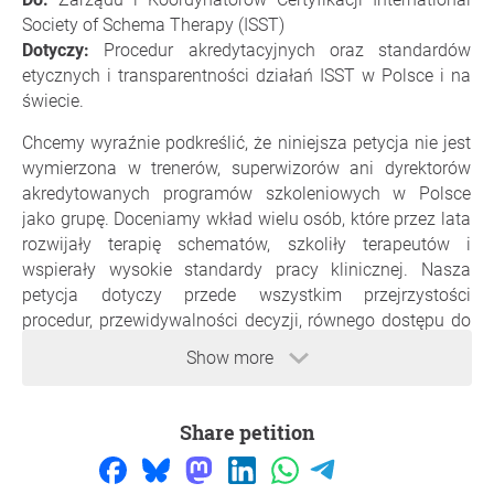
Society of Schema Therapy (ISST)
Dotyczy:
Procedur akredytacyjnych oraz standardów
etycznych i transparentności działań ISST w Polsce i na
świecie.
Chcemy wyraźnie podkreślić, że niniejsza petycja nie jest
wymierzona w trenerów, superwizorów ani dyrektorów
akredytowanych programów szkoleniowych w Polsce
jako grupę. Doceniamy wkład wielu osób, które przez lata
rozwijały terapię schematów, szkoliły terapeutów i
wspierały wysokie standardy pracy klinicznej. Nasza
petycja dotyczy przede wszystkim przejrzystości
procedur, przewidywalności decyzji, równego dostępu do
ścieżki rozwoju zawodowego oraz zabezpieczeń przed
Show more
potencjalnymi konfliktami interesów. Uważamy, że jasne
reguły służą wszystkim: kandydatom, trenerom,
superwizorom, programom szkoleniowym, ISST oraz
Share petition
przede wszystkim pacjentom.
1. Niezwłoczne odblokowanie procesów