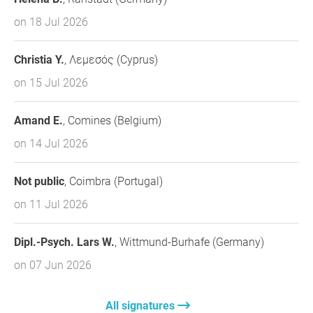
procedur, przewidywalnością decyzji, potencjalnymi
on 18 Jul 2026
konfliktami interesów oraz równym dostępem do ścieżki
rozwoju w ISST.
Christia Y.
, Λεμεσός (Cyprus)
Podsumowanie
on 15 Jul 2026
Wierzymy, że ISST opiera się na wartościach wspólnoty i
wzajemnej troski (tzw.
Healthy Adult
). Obecna sytuacja w
Amand E.
, Comines (Belgium)
Polsce stoi w jaskrawej sprzeczności z tymi ideałami.
Oczekujemy pisemnej odpowiedzi na niniejszą petycję
on 14 Jul 2026
oraz przedstawienia harmonogramu naprawczego w
terminie 30 dni.
Not public
, Coimbra (Portugal)
Thank you so much for your support,
Schema Therapists
,
on 11 Jul 2026
Gdańsk
Dipl.-Psych. Lars W.
, Wittmund-Burhafe (Germany)
Question to the initiator
on 07 Jun 2026
All signatures