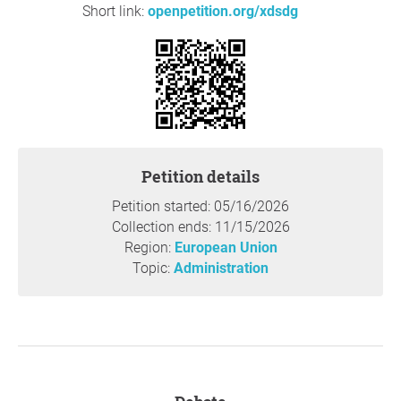
Short link:
openpetition.org/xdsdg
akredytacyjnych
Zwracamy się z prośbą o odblokowanie akredytacji dla
trenerów/superwizorów ISST w Polsce. Prosimy o
odblokowanie szybkiej ścieżki superwizorskiej. Obecnie
procedowanie akredytacji trwa dłużej niż siedem
miesięcy, bez podania przewidywanego czasu
rozpatrzenia akredytacji. Procesowanie certyfikatu trwa
pięć miesięcy. Zgodnie z opublikowaną informacją ISST i
Petition details
dotychczasową praktyką, powinno to być dwa miesiące.
Petition started: 05/16/2026
Stowarzyszenie ISST podlega niemieckiemu prawu o
Collection ends: 11/15/2026
stowarzyszeniach i powinno określić termin
Region:
European Union
rozpatrywania wniosków. Przedłużające się
Topic:
Administration
procedowanie bez przewidywalnego terminu
rozstrzygnięcia budzi poważne wątpliwości z punktu
widzenia transparentności, równego traktowania
członków oraz dobrej praktyki zarządzania
stowarzyszeniem.
2. Zapewnienie realnej niezależności komisji