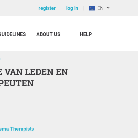
register
log in
EN
GUIDELINES
ABOUT US
HELP
n
PEUTEN
ema Therapists