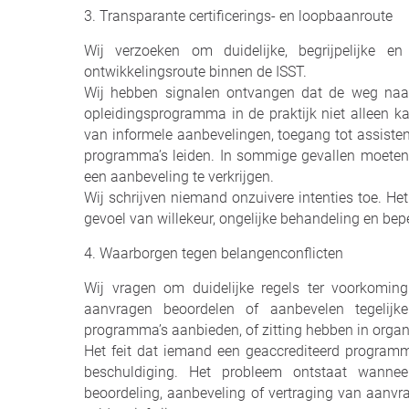
3. Transparante certificerings- en loopbaanroute
Wij verzoeken om duidelijke, begrijpelijke e
ontwikkelingsroute binnen de ISST.
Wij hebben signalen ontvangen dat de weg naar 
opleidingsprogramma in de praktijk niet alleen k
van informele aanbevelingen, toegang tot assiste
programma’s leiden. In sommige gevallen moeten 
een aanbeveling te verkrijgen.
Wij schrijven niemand onzuivere intenties toe. Het
gevoel van willekeur, ongelijke behandeling en bep
4. Waarborgen tegen belangenconflicten
Wij vragen om duidelijke regels ter voorkomin
aanvragen beoordelen of aanbevelen tegelijker
programma’s aanbieden, of zitting hebben in organe
Het feit dat iemand een geaccrediteerd programma,
beschuldiging. Het probleem ontstaat wanne
beoordeling, aanbeveling of vertraging van aanvra