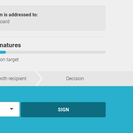
on is addressed to:
Board
natures
ion target
ith recipient
Decision
SIGN