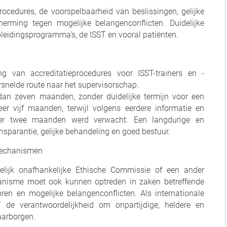
procedures, de voorspelbaarheid van beslissingen, gelijke
herming tegen mogelijke belangenconflicten. Duidelijke
opleidingsprogramma’s, de ISST en vooral patiënten.
g van accreditatieprocedures voor ISST-trainers en -
snelde route naar het supervisorschap.
dan zeven maanden, zonder duidelijke termijn voor een
eer vijf maanden, terwijl volgens eerdere informatie en
eer twee maanden werd verwacht. Een langdurige en
nsparantie, gelijke behandeling en goed bestuur.
 mechanismen
lijk onafhankelijke Ethische Commissie of een ander
hanisme moet ook kunnen optreden in zaken betreffende
soren en mogelijke belangenconflicten. Als internationale
T de verantwoordelijkheid om onpartijdige, heldere en
aarborgen.