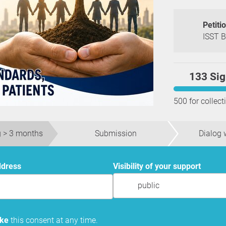
Petiti
ISST 
133 Sig
500 for collect
 > 3 months
Submission
Dialog w
ddress
Visibility of your support
public
oke
this consent at any time.