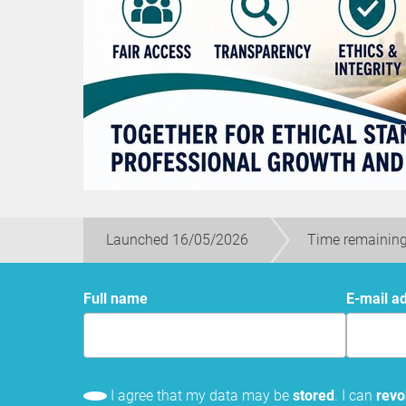
Launched 16/05/2026
Time remaining
Full name
E-mail a
I agree that my data may be
stored
. I can
rev