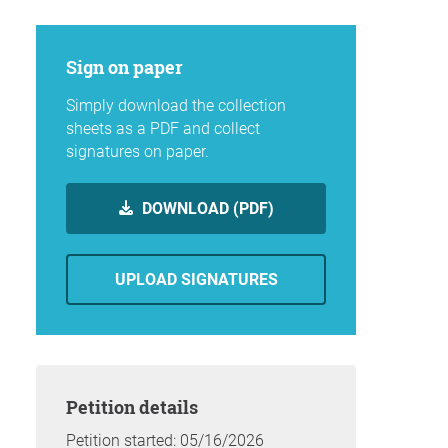
Sign on paper
Simply download the collection
sheets as a PDF and collect
signatures on paper.
DOWNLOAD (PDF)
UPLOAD SIGNATURES
Petition details
Petition started: 05/16/2026