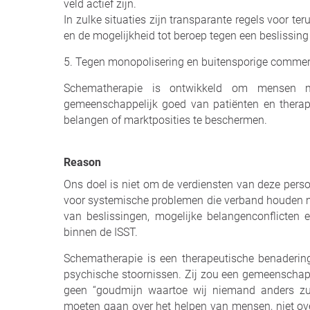
veld actief zijn.
In zulke situaties zijn transparante regels voor teru
en de mogelijkheid tot beroep tegen een beslissing
5. Tegen monopolisering en buitensporige commerc
Schematherapie is ontwikkeld om mensen m
gemeenschappelijk goed van patiënten en thera
belangen of marktposities te beschermen.
Reason
Ons doel is niet om de verdiensten van deze perso
voor systemische problemen die verband houden m
van beslissingen, mogelijke belangenconflicten e
binnen de ISST.
Schematherapie is een therapeutische benaderin
psychische stoornissen. Zij zou een gemeenschapp
geen “goudmijn waartoe wij niemand anders zul
moeten gaan over het helpen van mensen, niet ov