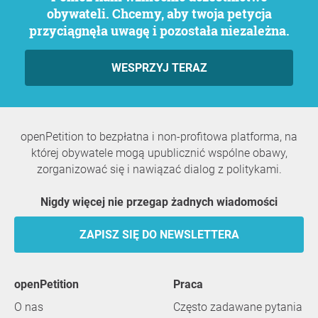
obywateli. Chcemy, aby twoja petycja
przyciągnęła uwagę i pozostała niezależna.
WESPRZYJ TERAZ
openPetition to bezpłatna i non-profitowa platforma, na
której obywatele mogą upublicznić wspólne obawy,
zorganizować się i nawiązać dialog z politykami.
Nigdy więcej nie przegap żadnych wiadomości
ZAPISZ SIĘ DO NEWSLETTERA
openPetition
praca
O nas
Często zadawane pytania