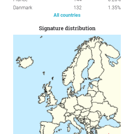
plaga. Erradicar estas plantas saludables sería un grave
error si el Reglamento de la UE realmente tiene como
Danmark
132
1.35%
objetivo mejorar la salud de las plantas.
All countries
Algunos de los guardadores de semillas no solo han
Signature distribution
cancelado sus tiendas web, sino que también han cesado
su actividad. Sin tiendas web, - la venta de semillas de
tomate y frijol en particular, denominadas "diplomáticas
de la diversidad" debido a su importancia y
atractividad - el cultivo de numerosas variedades y
muchas otras especies se reduciría a una fracción de lo
que se cultiva hoy en día en jardines y jardines. campos.
Es probable que se produzcan más daños a la diversidad
si los protectores de semillas no están exentos de forma
inmediata y completa de la obligación de registro oficial
en virtud del Reglamento Fitosanitario UE 2016/2031.
Las variedades de diversidad son una necesidad, no un
riesgo, como algunos afirman. Imponer la obligación de
registro a los custodios de semillas que usan tiendas web
podría dañar profundamente la conservación de la
diversidad y no ayuda mucho a evitar problemas