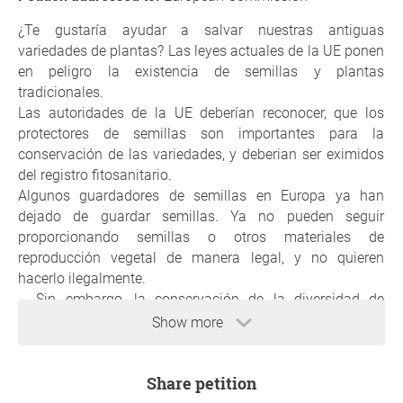
¿Te gustaría ayudar a salvar nuestras antiguas
variedades de plantas? Las leyes actuales de la UE ponen
en peligro la existencia de semillas y plantas
tradicionales.
Las autoridades de la UE deberían reconocer, que los
protectores de semillas son importantes para la
conservación de las variedades, y deberian ser eximidos
del registro fitosanitario.
Algunos guardadores de semillas en Europa ya han
dejado de guardar semillas. Ya no pueden seguir
proporcionando semillas o otros materiales de
reproducción vegetal de manera legal, y no quieren
hacerlo ilegalmente.
Sin embargo, la conservación de la diversidad de
plantas cultivadas en la mayoría de los países europeos
Show more
depende de estos guardadores de semillas individuales.
Con su Reglamento de Sanidad Vegetal, la UE tiene la
Share petition
intención de controlar la propagación de plagas de
plantas al permitir que las Oficinas de Sanidad Vegetal