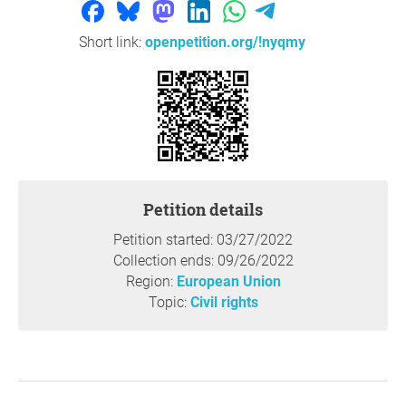
busquen virus, bacterias, hongos o insectos en todas
partes, incluso en jardines y en las instalaciones de los
Short link:
openpetition.org/!nyqmy
custodios de semillas que comparten material de
propagación de plantas raras con personas interesadas a
través de tiendas web. La UE puso en vigor un elaborado
sistema de control hace unos años. Actualmente están
reevaluando sus disposiciones con respecto a las tiendas
web. Esta es la oportunidad para que los ahorradores de
semillas hagan sonar las alarmas.
Petition details
El control general de los jardineros aficionados no es la
intención de este reglamento. Sin embargo, las personas
Petition started: 03/27/2022
que están conservando la biodiversidad de plantas
Collection ends: 09/26/2022
cultivadas y están utilizando tiendas web para llegar a
Region:
European Union
personas con las mismas ideas, ahora deben registrarse.
Topic:
Civil rights
Es probable que esto afecte a la mayoría de los
protectores de semillas en la mayoría de los países de la
UE. Las personas y organizaciones registradas deben
cumplir con ciertas obligaciones, como: conocer las
regulaciones de la UE, garantizar la trazabilidad y permitir