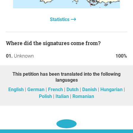
fitosanitarios en la UE.
Ver también:
https://www.openpetition.eu/petition/online/free-seed-
Statistics
exchange-for-savers-of-seed-diversity
Thank you so much for your support,
Dachverband
Where did the signatures come from?
Kulturpflanzen- und Nutztiervielfalt e.V.
, Bonn
Unknown
100%
Question to the initiator
This petition has been translated into the following
languages
English
German
French
Dutch
Danish
Hungarian
Polish
Italian
Romanian