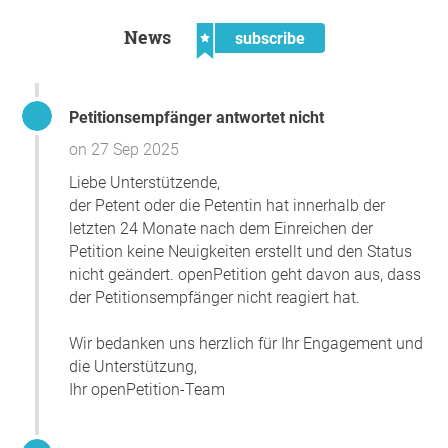
la erradicación de las plantas que transmiten plagas.
También pueden pagarle a un operador autorizado para
News
subscribe
que lo haga por ellos. Para algunas plantas
particularmente susceptibles a ciertas plagas, entre ellas
los tomates y los frijoles, se deben emitir pasaportes
Petitionsempfänger antwortet nicht
fitosanitarios para cada venta de la tienda web.
Debido al pequeño tamaño de los lotes, los costos
on 27 Sep 2025
adicionales de administración aumentarían el precio de
Liebe Unterstützende,
las semillas de diversidad considerablemente más que
der Petent oder die Petentin hat innerhalb der
las variedades de semillas comerciales masivas. Un
letzten 24 Monate nach dem Einreichen der
esquema de recuperación de costos no ayudaría, porque
Petition keine Neuigkeiten erstellt und den Status
incluso esto significa una administración adicional.
nicht geändert. openPetition geht davon aus, dass
Además, cualquier “regulación más ligera”, que unos han
der Petitionsempfänger nicht reagiert hat.
propuesto, no ayudaría, ya que todavía se requere el
registro de personas comprometidas con la conservación
Wir bedanken uns herzlich für Ihr Engagement und
de la diversidad. Los guardadores de semillas no tienen ni
die Unterstützung,
el tiempo ni el dinero para una administración extra. Ya
Ihr openPetition-Team
tienen plantas y posibles plagas bajo estrecha vigilancia,
ya que no quieren perder ninguna planta de la que hayan