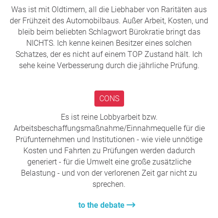
openPetition schreiben kann, habe ich mir
Was ist mit Oldtimern, all die Liebhaber von Raritäten aus
kurzerhand ein Profil auf X zugelegt, über das wir
Thank you so much for your support,
Dr. Niels Lötel
,
der Frühzeit des Automobilbaus. Außer Arbeit, Kosten, und
uns vernetzen und entsprechende Beiträge
Orlamünde
bleib beim beliebten Schlagwort Bürokratie bringt das
gemeinsam teilen können:
NICHTS. Ich kenne keinen Besitzer eines solchen
x.com/nielsloetel
Question to the initiator
Schatzes, der es nicht auf einem TOP Zustand hält. Ich
sehe keine Verbesserung durch die jährliche Prüfung.
Meldet euch gern!
Ich wünsche uns allen ein schönes verlängertes
CONS
Pfingstwochenende - und die nächsten 10000
Stimmen für unsere Petition! ;)
Es ist reine Lobbyarbeit bzw.
Arbeitsbeschaffungsmaßnahme/Einnahmequelle für die
Danke für euren Einsatz!
Prüfunternehmen und Institutionen - wie viele unnötige
Kosten und Fahrten zu Prüfungen werden dadurch
Herzliche Grüße
generiert - für die Umwelt eine große zusätzliche
Dr. jur. Niels Lötel
Belastung - und von der verlorenen Zeit gar nicht zu
Initiator der Petition
sprechen.
kontakt@alleswasrechtist.online
www.alleswasrechtist.online/
to the debate