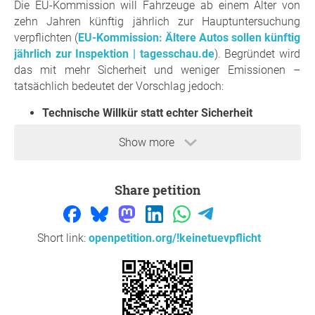
Die EU-Kommission will Fahrzeuge ab einem Alter von
zehn Jahren künftig jährlich zur Hauptuntersuchung
verpflichten (
EU-Kommission: Ältere Autos sollen künftig
jährlich zur Inspektion | tagesschau.de
). Begründet wird
das mit mehr Sicherheit und weniger Emissionen –
tatsächlich bedeutet der Vorschlag jedoch:
Technische Willkür statt echter Sicherheit
Die pauschale Annahme, dass ein Fahrzeug ab zehn
Show more
Jahren automatisch ein Sicherheitsrisiko darstellt,
entbehrt jeder differenzierten Grundlage. In Deutschland
werden Fahrzeuge
bereits alle zwei Jahre überprüft
Share petition
–
auch ältere. Zustand und Verkehrssicherheit eines
Fahrzeugs hängen nicht pauschal von Alter, sondern von
dessen Nutzung und Pflege ab. Die bestehende Pflicht zur
Short link:
openpetition.org/!keinetuevpflicht
HU alle zwei Jahre zwingt bereits heute, das eigene
Fahrzeug auf dem notwendigen technischen Stand zu
halten. Mehr Kontrolle heißt hier nicht mehr Sicherheit,
sondern
mehr Bürokratie - samt einer Verdopplung der