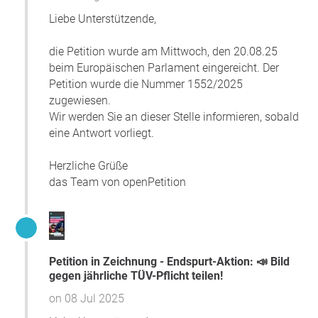
Liebe Unterstützende,
Nach vorläufigen Zahlen des Statistischen Bundesamtes
waren von
289334 Unfällen mit Personenschäden
im
die Petition wurde am Mittwoch, den 20.08.25
Jahr 2024 (
Unfälle und Verunglückte im Straßenverkehr
beim Europäischen Parlament eingereicht. Der
- Statistisches Bundesamt
) genau
3886 auf technische
Petition wurde die Nummer 1552/2025
Mängel der Unfallfahrzeuge
(
Ursachen von Unfällen mit
zugewiesen.
Personenschaden - Statistisches Bundesamt
)
Wir werden Sie an dieser Stelle informieren, sobald
zurückzuführen - das ist ein
Anteil von 1,34%
. Dabei ist
eine Antwort vorliegt.
unklar, ob die technischen Mängel überhaupt bei
Fahrzeugen auftraten, die älter als 10 Jahre waren.
Herzliche Grüße
Bremsen, Licht, Reifen oder andere Teile der Fahrzeuge
das Team von openPetition
können auch bei jüngeren Fahrzeugen verschlissen sein.
Realistisch betrachtet würde die Durchsetzung einer
jährlichen TÜV-Pflicht die Anzahl an Unfällen mit
Personenschaden um nicht einmal einen Prozentpunkt
reduzieren.
Petition in Zeichnung - Endspurt-Aktion: 📣 Bild
gegen jährliche TÜV-Pflicht teilen!
Keine reale Wirkung auf Emissionen
on 08 Jul 2025
Ebenso wenig lässt sich aus unserer Sicht ein