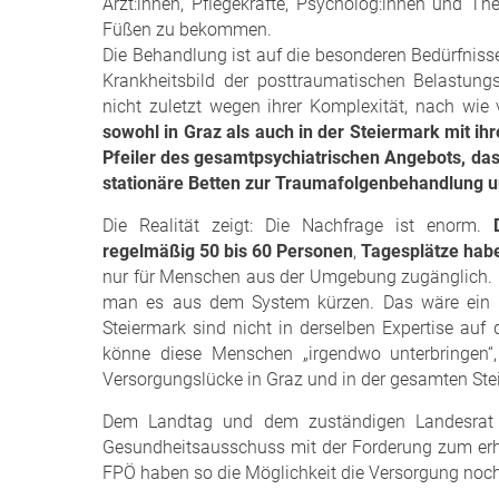
Ärzt:innen, Pflegekräfte, Psycholog:innen und Th
Füßen zu bekommen.
Die Behandlung ist auf die besonderen Bedürfnis
Krankheitsbild der posttraumatischen Belastun
nicht zuletzt wegen ihrer Komplexität, nach wie 
sowohl in Graz als auch in der Steiermark mit i
Pfeiler des gesamtpsychiatrischen Angebots, das
stationäre Betten zur Traumafolgenbehandlung u
Die Realität zeigt: Die Nachfrage ist enorm.
D
regelmäßig 50 bis 60 Personen
,
Tagesplätze habe
nur für Menschen aus der Umgebung zugänglich. Do
man es aus dem System kürzen. Das wäre ein sc
Steiermark sind nicht in derselben Expertise auf
könne diese Menschen „irgendwo unterbringen“,
Versorgungslücke in Graz und in der gesamten Ste
Dem Landtag und dem zuständigen Landesrat D
Gesundheitsausschuss mit der Forderung zum erha
FPÖ haben so die Möglichkeit die Versorgung noch 