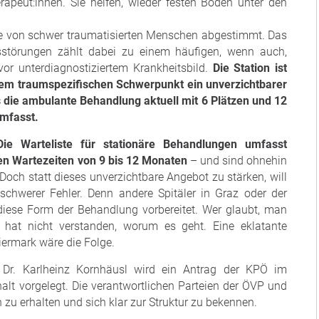
erapeut:innen. Sie helfen, wieder festen Boden unter den
se von schwer traumatisierten Menschen abgestimmt. Das
gsstörungen zählt dabei zu einem häufigen, wenn auch,
vor unterdiagnostiziertem Krankheitsbild.
Die Station ist
hrem traumspezifischen Schwerpunkt ein unverzichtbarer
 die ambulante Behandlung aktuell mit 6 Plätzen und 12
mfasst.
ie Warteliste für stationäre Behandlungen umfasst
n Wartezeiten von 9 bis 12 Monaten
– und sind ohnehin
ch statt dieses unverzichtbare Angebot zu stärken, will
hwerer Fehler. Denn andere Spitäler in Graz oder der
 diese Form der Behandlung vorbereitet. Wer glaubt, man
 hat nicht verstanden, worum es geht. Eine eklatante
iermark wäre die Folge.
r. Karlheinz Kornhäusl wird ein Antrag der KPÖ im
lt vorgelegt. Die verantwortlichen Parteien der ÖVP und
zu erhalten und sich klar zur Struktur zu bekennen.