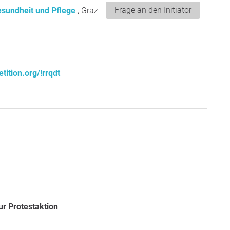
Frage an den Initiator
esundheit und Pflege
, Graz
tition.org/!rrqdt
zur Protestaktion