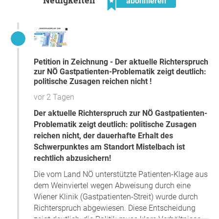
abonnieren
Wertschöpfung von jährlich zig Millionen
... und all das in einer ohnedies mit Spitalsbetten
unterversorgten
Region:
Österreich
hat
660
Spitalsbetten pro 100.000 EW
Petition in Zeichnung - Der aktuelle Richterspruch
Mistelbach und Gänserndorf
haben
280
Spitalsbetten pro
zur NÖ Gastpatienten-Problematik zeigt deutlich:
100.000 EW
politische Zusagen reichen nicht !
und diese sollen lt. Plan nochmals um 110 Betten gekürzt
werden,
vor 2 Tagen
verbleiben für die Menschen in
Mistelbach und
Der aktuelle Richterspruch zur NÖ Gastpatienten-
Gänserndorf
Problematik zeigt deutlich: politische Zusagen
nur 170 Spitalsbetten pro 100.000 Einwohner
reichen nicht, der dauerhafte Erhalt des
Schwerpunktes am Standort Mistelbach ist
Vielen Dank für Ihre Unterstützung,
rechtlich abzusichern!
Interessengemeinschaft Pro Schwerpunktkrankenhaus
Mistelbach - Ig-Pro-Skh-Mi
, Mistelbach
Die vom Land NÖ unterstützte Patienten-Klage aus
dem Weinviertel wegen Abweisung durch eine
Frage an den Initiator
Wiener Klinik (Gastpatienten-Streit) wurde durch
Richterspruch abgewiesen. Diese Entscheidung