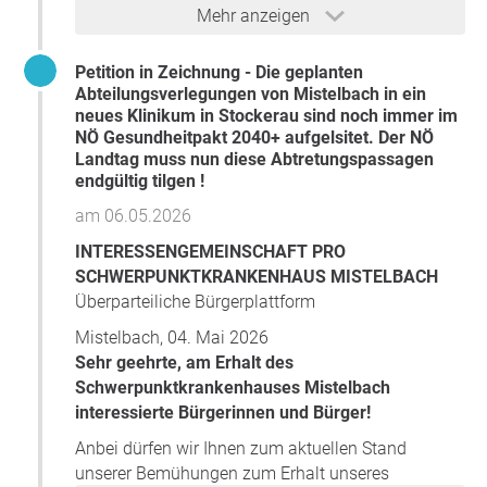
zeigt deutlich: die Politik muss klare Verhältnisse
Mehr anzeigen
schaffen - dies betrifft auch den dauerhaften Erhalt
des Schwerpunktkrankenhauses am Standort
Petition in Zeichnung - Die geplanten
Mistelbach von dem hochrangige Politiker meinen
Abteilungsverlegungen von Mistelbach in ein
dieser wäre nun gesichert - doch entspricht dies
neues Klinikum in Stockerau sind noch immer im
der Realität?
NÖ Gesundheitpakt 2040+ aufgelsitet. Der NÖ
Landtag muss nun diese Abtretungspassagen
Die überparteiliche Bürgerplattform
endgültig tilgen !
"INTERESSENGEMEINSCHAFT PRO
SCHWERPUNKTKRANKENHAUS MISTELBACH“
am 06.05.2026
setzt auf Rechtssicherheit und fordert daher eine
INTERESSENGEMEINSCHAFT PRO
Rücknahme der im Gesundheitspakt
SCHWERPUNKTKRANKENHAUS MISTELBACH
2040+ (Seiten 30 und 67) ausgewiesenen
Überparteiliche Bürgerplattform
Verlegung von Abteilungen und Leistungen von
Mistelbach nach Stockerau durch den NÖ
Mistelbach, 04. Mai 2026
Landtag!
Sehr geehrte, am Erhalt des
Schwerpunktkrankenhauses Mistelbach
Vor mehr als einem Jahr, im März 2025, folgte der
interessierte Bürgerinnen und Bürger!
NÖ Landtag „Expertenempfehlungen“ und
beschloss den Gesundheitspakt 2040+ in dem
Anbei dürfen wir Ihnen zum aktuellen Stand
die
Verlegung von Abteilungen und
unserer Bemühungen zum Erhalt unseres