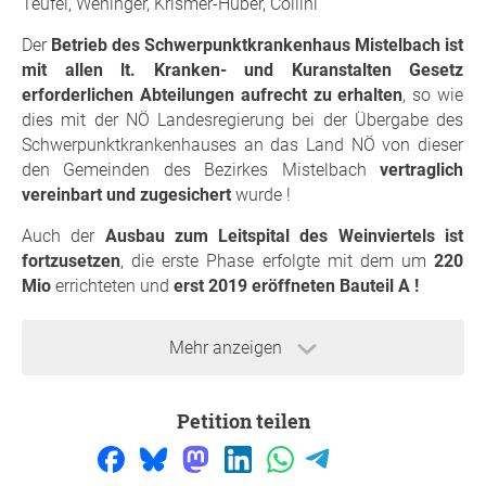
Teufel, Weninger, Krismer-Huber, Collini
Der
Betrieb des Schwerpunktkrankenhaus Mistelbach ist
mit allen lt. Kranken- und Kuranstalten Gesetz
erforderlichen Abteilungen aufrecht zu erhalten
, so wie
dies mit der NÖ Landesregierung bei der Übergabe des
Schwerpunktkrankenhauses an das Land NÖ von dieser
den Gemeinden des Bezirkes Mistelbach
vertraglich
vereinbart und zugesichert
wurde !
Auch der
Ausbau zum Leitspital des Weinviertels ist
fortzusetzen
, die erste Phase erfolgte mit dem um
220
Mio
errichteten und
erst 2019 eröffneten Bauteil A !
Mehr anzeigen
Begründung
Der
NÖ Gesundheitspakt 2040+
sieht für das
Schwerpunktkrankenhaus Mistelbach die Schließung von
Petition teilen
den bestens ausgestatteten sowie arbeitenden
Abteilungen