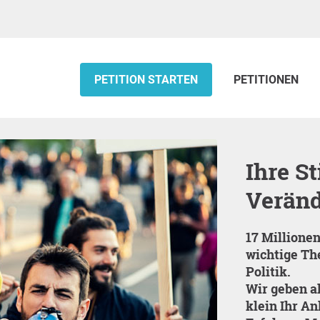
PETITION STARTEN
PETITIONEN
Ihre Stimme schafft
Veränd
17 Millionen Menschen bringen mit openPetition
wichtige The
Politik.
Wir geben al
klein Ihr An