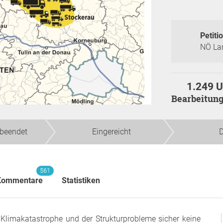
Petitio
NÖ La
1.249 U
Bearbeitun
beendet
Eingereicht
D
561
Kommentare
Statistiken
r Klimakatastrophe und der Strukturprobleme sicher keine