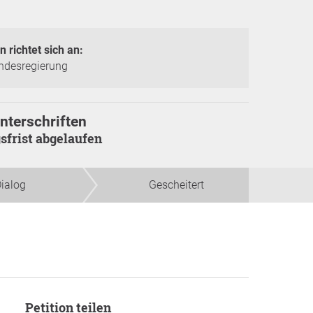
n richtet sich an:
ndesregierung
nterschriften
gsfrist abgelaufen
ialog
Gescheitert
Petition teilen