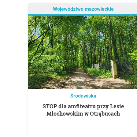
Województwo mazowieckie
Środowiska
STOP dla amfiteatru przy Lesie
Młochowskim w Otrębusach