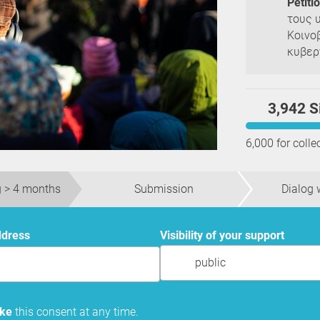
Petiti
τους 
Κοινο
κυβερ
3,942 S
6,000 for colle
 > 4 months
Submission
Dialog w
ddress
Visibility of your support
public
oke
this consent at any time.