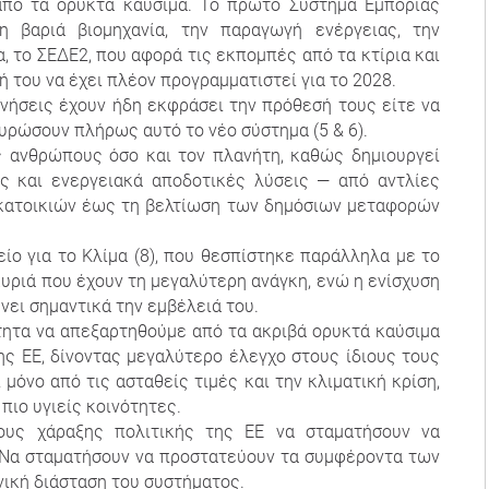
από τα ορυκτά καύσιμα. Το πρώτο Σύστημα Εμπορίας
 βαριά βιομηχανία, την παραγωγή ενέργειας, την
α, το ΣΕΔΕ2, που αφορά τις εκπομπές από τα κτίρια και
ή του να έχει πλέον προγραμματιστεί για το 2028.
νήσεις έχουν ήδη εκφράσει την πρόθεσή τους είτε να
υρώσουν πλήρως αυτό το νέο σύστημα (5 & 6).
 ανθρώπους όσο και τον πλανήτη, καθώς δημιουργεί
ές και ενεργειακά αποδοτικές λύσεις — από αντλίες
 κατοικιών έως τη βελτίωση των δημόσιων μεταφορών
μείο για το Κλίμα (8), που θεσπίστηκε παράλληλα με το
οκυριά που έχουν τη μεγαλύτερη ανάγκη, ενώ η ενίσχυση
ει σημαντικά την εμβέλειά του.
τητα να απεξαρτηθούμε από τα ακριβά ορυκτά καύσιμα
ης ΕΕ, δίνοντας μεγαλύτερο έλεγχο στους ίδιους τους
μόνο από τις ασταθείς τιμές και την κλιματική κρίση,
πιο υγιείς κοινότητες.
ους χάραξης πολιτικής της ΕΕ να σταματήσουν να
 Να σταματήσουν να προστατεύουν τα συμφέροντα των
νική διάσταση του συστήματος.