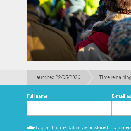
Launched 22/05/2026
Time remaining
Full name
E-mail a
I agree that my data may be
stored
. I can
rev