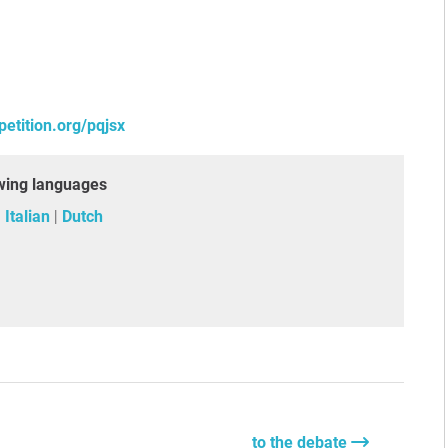
etition.org/pqjsx
lowing languages
Italian
Dutch
to the debate