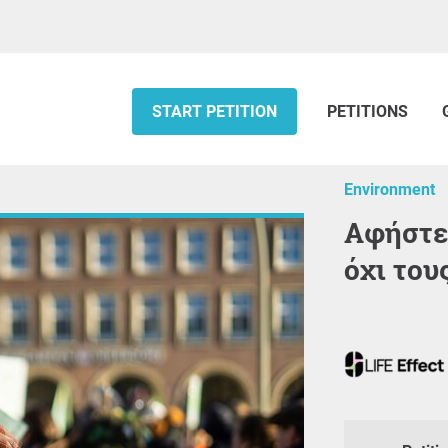
START PETITION
PETITIONS
Environment
Αφήστε πίσω τα ορυκτά καύσιμα,
όχι το