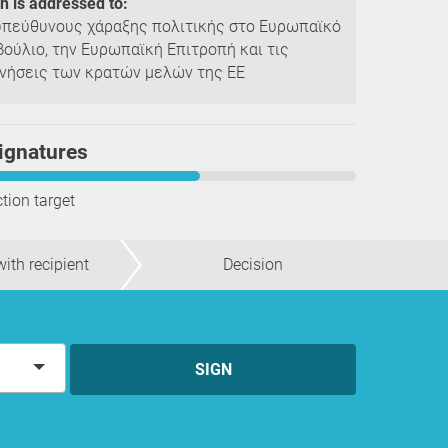
on is addressed to:
υπεύθυνους χάραξης πολιτικής στο Ευρωπαϊκό
βούλιο, την Ευρωπαϊκή Επιτροπή και τις
νήσεις των κρατών μελών της ΕΕ
ignatures
ction target
ith recipient
Decision
SIGN