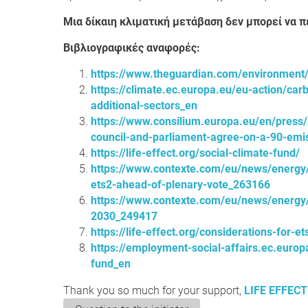
Μια δίκαιη κλιματική μετάβαση δεν μπορεί να π
Βιβλιογραφικές αναφορές:
https://www.theguardian.com/environment/
https://climate.ec.europa.eu/eu-action/car
additional-sectors_en
https://www.consilium.europa.eu/en/press/
council-and-parliament-agree-on-a-90-emis
https://life-effect.org/social-climate-fund/
https://www.contexte.com/eu/news/energy/u
ets2-ahead-of-plenary-vote_263166
https://www.contexte.com/eu/news/energy/h
2030_249417
https://life-effect.org/considerations-for-
https://employment-social-affairs.ec.europa
fund_en
Thank you so much for your support,
LIFE EFFECT