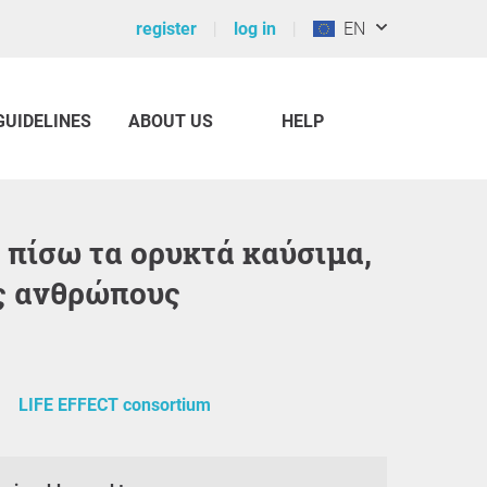
register
log in
EN
GUIDELINES
ABOUT US
HELP
υς ανθρώπους
LIFE EFFECT consortium