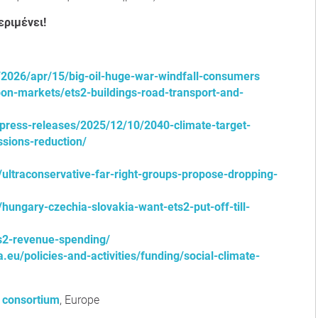
εριμένει!
2026/apr/15/big-oil-huge-war-windfall-consumers
bon-markets/ets2-buildings-road-transport-and-
press-releases/2025/12/10/2040-climate-target-
sions-reduction/
ltraconservative-far-right-groups-propose-dropping-
ungary-czechia-slovakia-want-ets2-put-off-till-
ets2-revenue-spending/
.eu/policies-and-activities/funding/social-climate-
 consortium
, Europe