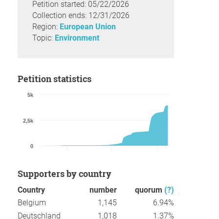
Petition started: 05/22/2026
Collection ends: 12/31/2026
Region:
European Union
Topic:
Environment
Petition statistics
5k
2,5k
0
Supporters by country
Country
number
quorum
(?)
Belgium
1,145
6.94%
Deutschland
1,018
1.37%