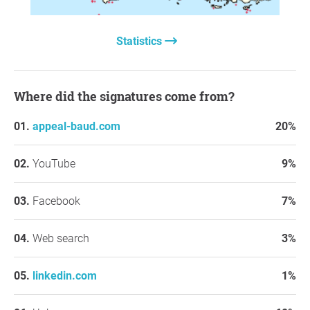
Prof. Dr. Norman Paech
Éva Péli
Scott Ritter
Statistics
Dr. Hauke Ritz
Tom-Oliver Regenauer
Michael von der Schulenburg
Where did the signatures come from?
Vizeadmiral a. D. Kay-Achim Schönbach
Peter Schindler
appeal-baud.com
20%
Raymond Unger
Gert Ewen Ungar
Alexander Wallasch
YouTube
9%
Roger Waters
Oberst a.D. Lawrence Wilkerson
Facebook
7%
Flavio von Witzleben
Vollständige Liste der Erstunterzeichner (mit Fuktionen
Web search
3%
und Ort):
https://www.appeal-baud.com/
linkedin.com
1%
Reason