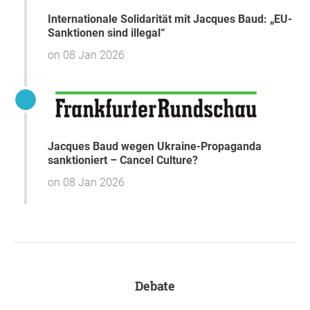
Jacques Baud sowie gegen alle Journalisten,
Internationale Solidarität mit Jacques Baud: „EU-
Wissenschaftler und EU-Bürger.
Sanktionen sind illegal“
Wir fordern Bundesregierung und EU auf, konstruktiv am
on 08 Jan 2026
Frieden in der Ukraine mitzuwirken und alle Versuche
einzustellen, den Krieg zu verlängern.
Erstunterzeichner u.v.a:
Dr. Michael Andrick
Jacques Baud wegen Ukraine-Propaganda
Patrik Baab
sanktioniert – Cancel Culture?
Alexander von Bismarck
on 08 Jan 2026
Prof. Dr. jur. habil Dr. rer. pol. Volker Boehme-Neßler
Nel Bonilla
Volker Bräutigam
Dr. Paul Brandenburg
Mathias Bröckers
Oberstleutnant i. G. a. D. Lic.Phil. Ralph Bosshard
Sevim Dagdelen
Debate
Dr. Diether Dehm