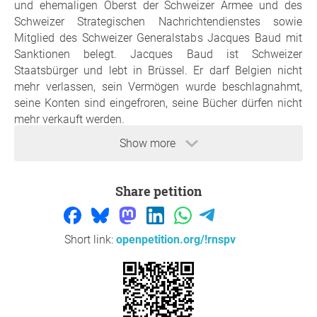
und ehemaligen Oberst der Schweizer Armee und des
Schweizer Strategischen Nachrichtendienstes sowie
Mitglied des Schweizer Generalstabs Jacques Baud mit
Sanktionen belegt. Jacques Baud ist Schweizer
Staatsbürger und lebt in Brüssel. Er darf Belgien nicht
mehr verlassen, sein Vermögen wurde beschlagnahmt,
seine Konten sind eingefroren, seine Bücher dürfen nicht
mehr verkauft werden.
Show more
Jacques Baud hat unter anderem für die NATO und die
Vereinten Nationen gearbeitet. Er ist unserer Meinung
nach ein untadeliger Wissenschaftler und ein Ehrenmann.
Share petition
Seine Bücher erfüllen die Maßstäbe der fachlichen
historischen Analyse. Er arbeitet strikt neutral nach dem
Grundsatz: Beide Seiten müssen gehört werden.
Short link:
openpetition.org/!rnspv
Es ist kein Verbrechen, Gründe des Ukraine-Krieges zu
nennen. Es ist kein Verbrechen, die Leser auf
Unwahrheiten und die eigene Propaganda der EU und der
NATO aufmerksam zu machen. Es ist kein Verbrechen,