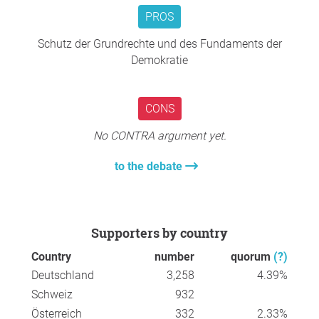
Prof. Dr. Glenn Diesen
PROS
Ruth Firmenich
Dr. Heiner Flassbeck
Schutz der Grundrechte und des Fundaments der
Justus Frantz
Demokratie
Prof. Dr. Hajo Funke
Dr. Daniele Ganser
Prof. Dr. Ulrike Guérot
CONS
Gabriele Gysi
Rolf Gössner
No CONTRA argument yet.
Tilo Gräser
Norbert Häring
to the debate
Dr. Peter Hänseler
Dr. Hannes Hofbauer
Prof. Dr. Stefan Homburg
Larry Johnson
Supporters by country
Marcus Kloeckner
Country
number
quorum
(?)
Egon Krenz
Deutschland
3,258
4.39%
Roger Köppel
Schweiz
932
Markus Kompa
Prof. Dr. Gabriele Krone-Schmalz
Österreich
332
2.33%