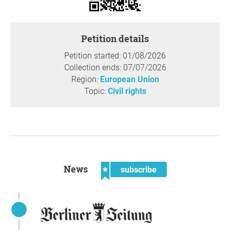
auf die in unseren Augen gedankenlose Kooperation des
Westens mit ukrainischen Kräften hinzuweisen.
Diese Sanktionen sind unserer Meinung nach illegal und
Petition details
völkerrechtswidrig. Sie wurden nicht durch den UN-
Petition started: 01/08/2026
Sicherheitsrat verhängt. Das
Gutachten
der ehemaligen
Collection ends: 07/07/2026
Richterin am Europäischen Gerichtshof Prof. Dr.
Region:
European Union
Ninon Colneric und der Rechtswissenschaftlerin Prof. Dr.
Topic:
Civil rights
Alina Miron von der Universität Angers wirft die Frage auf,
ob die zugrundeliegenden Rechtsakte auch gegen EU-
Recht verstoßen.
Die Präambel des Grundgesetzes verpflichtet
Deutschland, dem Frieden zu dienen. Das Grundgesetz
legt in Art. 5 fest: „Eine Zensur findet nicht statt." Die
News
subscribe
Handlungen von EU-Kommission und EU-Rat stehen für
uns im Widerspruch zu unserem Grundgesetz. Wir fordern
die Bundesregierung auf, gemäß ihrem Amtseid auf
diesen ungesetzlichen Vorgang hinzuweisen.
Wir fordern die sofortige Aufhebung der Sanktionen gegen