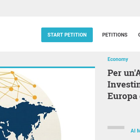
START PETITION
PETITIONS
Economy
Per un'AI che ti migliora la vita —
Investi
Europa 
AI 