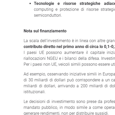
Tecnologie e risorse strategiche adiac
computing e protezione di risorse strateg
semiconduttori.
Nota sul finanziamento
La scala dell'investimento è in linea con altre gra
contributo diretto nel primo anno di circa lo 0,1-0
I paesi UE possono aumentare il capitale inizia
riallocazioni NGEU e i bilanci della difesa. Investim
Per i paesi non UE, veicoli simili possono essere uti
Ad esempio, osservando iniziative simili in Europa
di 30 miliardi di dollari può corrispondere a un cap
miliardi di dollari, arrivando a 200 miliardi di dol
istituzionali.
Le decisioni di investimento sono prese da profes
mandato pubblico, in modo simile a come operano
generare rendimenti, non per distribuire sussidi.