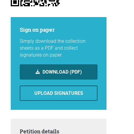
Sign on paper
Simply download the collection
sheets as a PDF and collect
signatures on paper.
DOWNLOAD (PDF)
UPLOAD SIGNATURES
Petition details