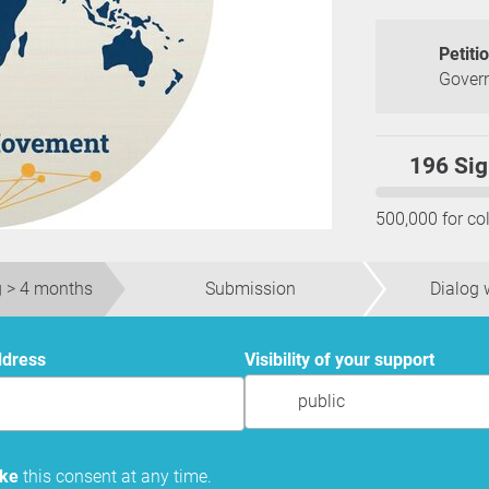
Petiti
Govern
196 Sig
500,000 for col
 > 4 months
Submission
Dialog w
ddress
Visibility of your support
public
oke
this consent at any time.