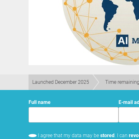
Launched December 2025
Time remaining
Full name
E-mail a
I agree that my data may be
stored
. I can
rev