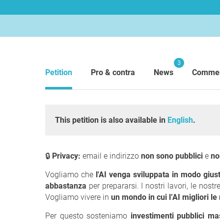
3
Petition
Pro & contra
News
Comme
This petition is also available in
English
.
🔒
Privacy:
email e indirizzo
non sono pubblici
e
no
Vogliamo che
l'AI venga sviluppata in modo gius
abbastanza
per prepararsi. I nostri lavori, le nos
Vogliamo vivere in
un mondo in cui l’AI migliori le
Per questo sosteniamo
investimenti pubblici mas