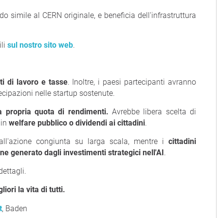
o simile al CERN originale, e beneficia dell'infrastruttura
ili
sul nostro sito web
.
ti di lavoro e tasse
. Inoltre, i paesi partecipanti avranno
tecipazioni nelle startup sostenute.
a propria quota di rendimenti.
Avrebbe libera scelta di
 in
welfare pubblico o dividendi ai cittadini
.
ll'azione congiunta su larga scala, mentre i
cittadini
e generato dagli investimenti strategici nell'AI
.
ettagli.
ori la vita di tutti.
t
, Baden