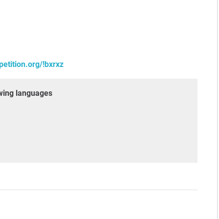
etition.org/!bxrxz
lowing languages