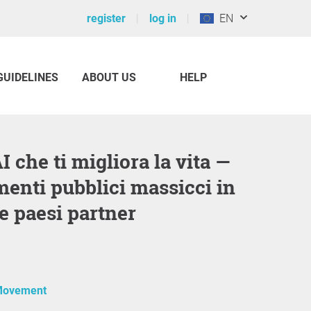
register
log in
EN
GUIDELINES
ABOUT US
HELP
menti pubblici massicci in
e paesi partner
Movement