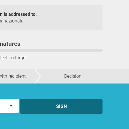
on is addressed to:
i nazionali
natures
lection target
ith recipient
Decision
SIGN