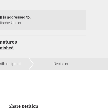
on is addressed to:
äische Union
natures
finished
ith recipient
Decision
Share petition