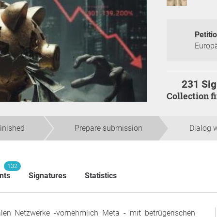
Petiti
Europ
231 Sig
Collection 
finished
Prepare submission
Dialog w
132
nts
Signatures
Statistics
ialen Netzwerke -vornehmlich Meta - mit betrügerischen