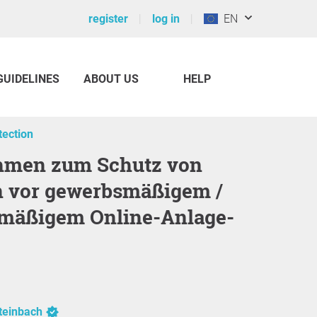
register
log in
EN
GUIDELINES
ABOUT US
HELP
ection
n vor gewerbsmäßigem /
mäßigem Online-Anlage-
teinbach