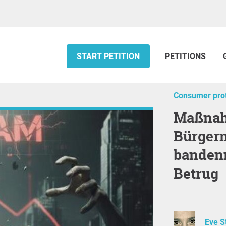
START PETITION
PETITIONS
Consumer prot
Maßnahmen zum Schutz von
Bürger
banden
Betrug
Eve S