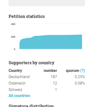
Petition statistics
400
200
0
Supporters by country
Country
number
quorum
(?)
Deutschland
187
0.25%
Österreich
12
0.08%
Schweiz
1
All countries
Signature distribution