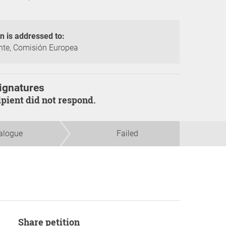
on is addressed to:
te, Comisión Europea
ignatures
cipient did not respond.
alogue
Failed
Share petition