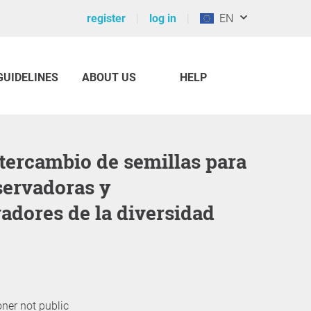
register
log in
EN
GUIDELINES
ABOUT US
HELP
servadoras y
adores de la diversidad
oner not public