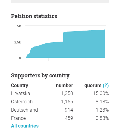
Petition statistics
5k
2,5k
0
Supporters by country
Country
number
quorum
(?)
Hrvatska
1,350
15.00%
Österreich
1,165
8.18%
Deutschland
914
1.23%
France
459
0.83%
All countries