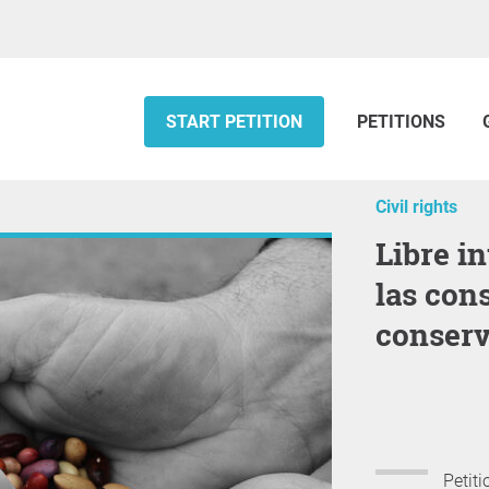
START PETITION
PETITIONS
Civil rights
Libre intercambio de semillas para
las con
conserv
Petiti