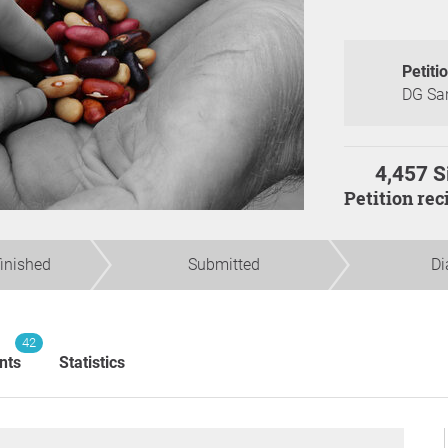
Petiti
DG San
4,457 S
Petition re
finished
Submitted
Di
42
nts
Statistics