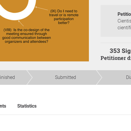
Petiti
Cienti
científ
353 Sig
Petitioner 
finished
Submitted
Di
nts
Statistics