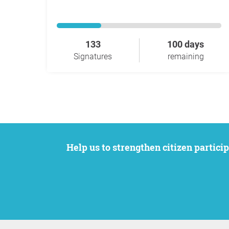
133
100 days
Signatures
remaining
Help us to strengthen citizen participation. We want to support your petition to get the attention it deserves while remaining an