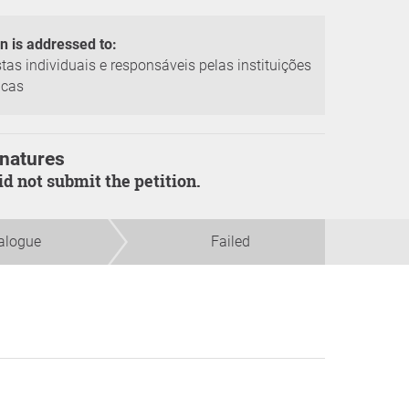
on is addressed to:
stas individuais e responsáveis pelas instituições
icas
natures
did not submit the petition.
alogue
Failed