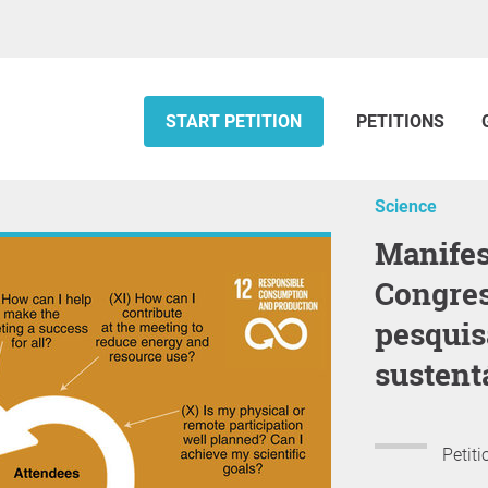
START PETITION
PETITIONS
Science
Manifesto de Cercedilla:
Congres
pesquis
sustent
Petiti