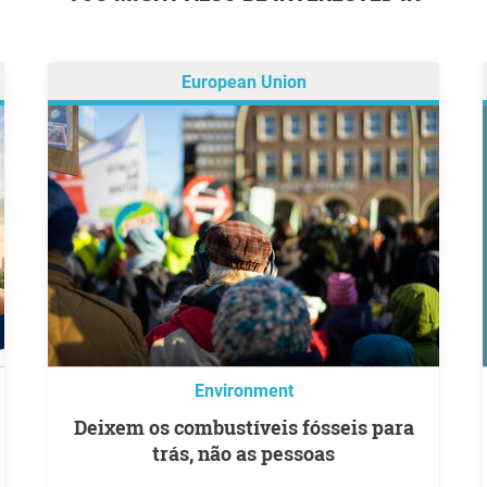
European Union
Environment
Deixem os combustíveis fósseis para
trás, não as pessoas