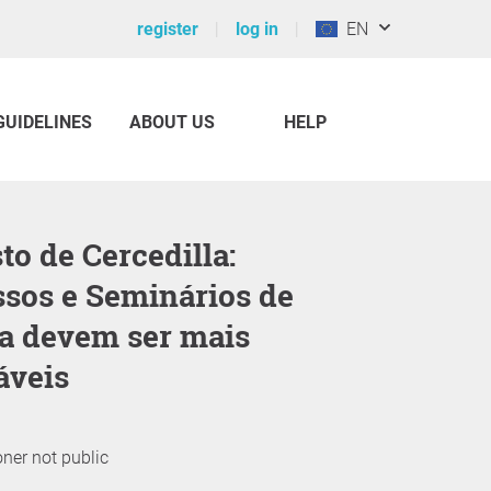
register
log in
EN
GUIDELINES
ABOUT US
HELP
sos e Seminários de
a devem ser mais
áveis
oner not public