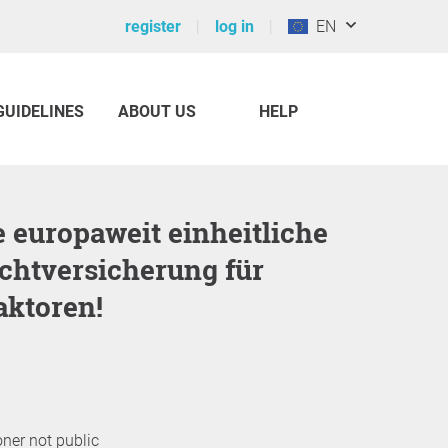
register
log in
EN
GUIDELINES
ABOUT US
HELP
ichtversicherung für
ktoren!
oner not public