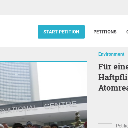
START PETITION
PETITIONS
Environment
Für eine europaweit einheitliche
Haftpfl
Atomrea
Petiti