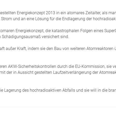
gestellten Energiekonzept 2013 in ein atomares Zeitalter, als ma
n Strom und an eine Lösung für die Endlagerung der hochradioakt
atomaren Energiekonzept, die katastrophalen Folgen eines Super
en Schädigungsausmaß versichert sind.
haft außer Kraft, indem sie den Bau von weiteren Atomreaktoren
geren AKW-Sicherheitskontrollen durch die EU-Kommission, sie v
 mit der in Aussicht gestellten Laufzeitverlängerung der Atomre
ie Lagerung des hochradioaktiven Abfalls und sie will in die bra