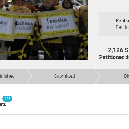
Petiti
Petiti
2,126 S
Petitioner 
finished
Submitted
Di
458
nts