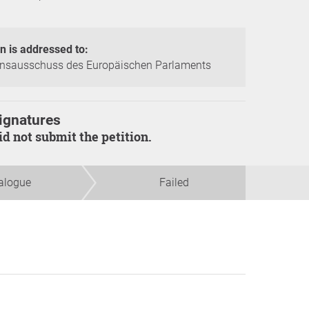
on is addressed to:
onsausschuss des Europäischen Parlaments
ignatures
did not submit the petition.
alogue
Failed