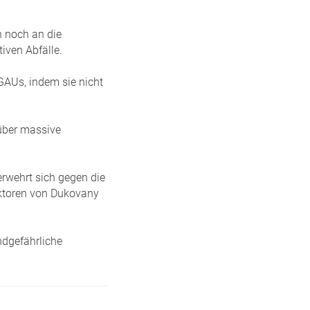
n noch an die
iven Abfälle.
GAUs, indem sie nicht
 über massive
erwehrt sich gegen die
aktoren von Dukovany
ndgefährliche