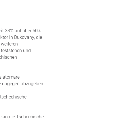
eit 33% auf über 50%
ktor in Dukovany, die
 weiteren
e feststehen und
echischen
as atomare
me dagegen abzugeben.
 tschechische
e an die Tschechische