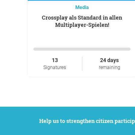
Media
Crossplay als Standard in allen
Multiplayer-Spielen!
13
24 days
Signatures
remaining
Help us to strengthen citizen participation. We want to support your petition to get the attention it deserves while remaining an