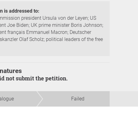
on is addressed to:
mission president Ursula von der Leyen; US
ent Joe Biden; UK prime minister Boris Johnson;
ent français Emmanuel Macron; Deutscher
kanzler Olaf Scholz; political leaders of the free
natures
did not submit the petition.
alogue
Failed