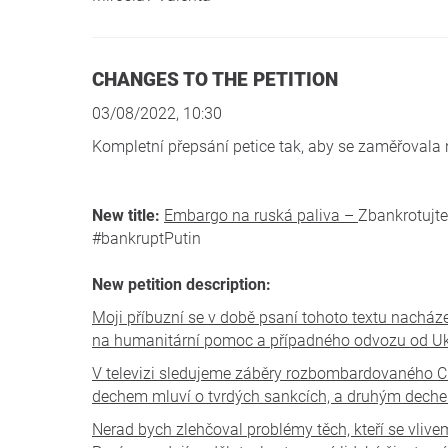
CHANGES TO THE PETITION
03/08/2022, 10:30
Kompletní přepsání petice tak, aby se zaměřovala 
New title:
Embargo na ruská paliva –
Zbankrotujt
#bankruptPutin
New petition description:
Moji příbuzní se v době psaní tohoto textu nacháze
na humanitární pomoc a případného odvozu od Uk
V televizi sledujeme záběry rozbombardovaného Ch
dechem mluví o tvrdých sankcích, a druhým deche
Nerad bych zlehčoval problémy těch, kteří se vlive