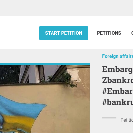
START PETITION
PETITIONS
Foreign affair
Embargo na ruská paliva –
Zbankro
#Embar
#bankr
Petiti