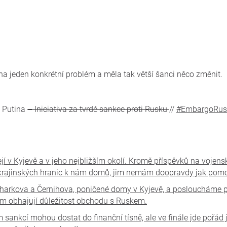
na jeden konkrétní problém a měla tak větší šanci něco změnit.
e Putina
– Iniciativa za tvrdé sankce proti Rusku
//
#EmbargoRus
jí v Kyjevě a v jeho nejbližším okolí. Kromě příspěvků na vojens
rajinských hranic k nám domů, jim nemám doopravdy jak pomo
arkova a Černihova, poničené domy v Kyjevě, a posloucháme pol
m obhajují důležitost obchodu s Ruskem.
m sankcí mohou dostat do finanční tísně, ale ve finále jde pořád