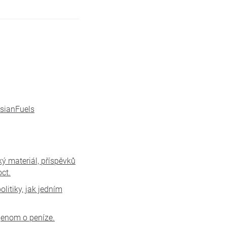
sianFuels
ký materiál, příspěvků
ct.
itiky, jak jedním
 jenom o peníze.