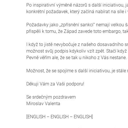
Po inspirativní výměně názorů s další iniciativou, 
konkrétní požadavek, který začíná nabírat na síle 
Požadavky jako „zpřísnění sankcí“ nemají velkou 
přispěli k tomu, že Západ zavede toto embargo, tak
I když to jistě nevybočuje z našeho dosavadního s
možnost svůj podpis kdykoliv vzít zpět. Stačí když
Pevně věřím ale, že se tak u nikoho z Vás nestane.
Možnost, že se spojíme s další iniciativou, je stále 
Děkuji Vám za Vaši podporu!
Se srdečným pozdravem
Miroslav Valenta
[ENGLISH – ENGLISH – ENGLISH]