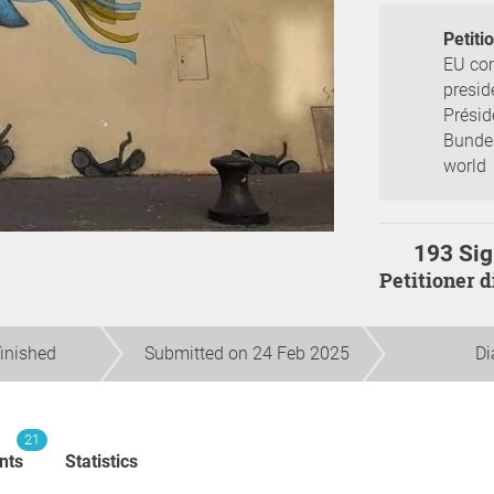
Petiti
EU com
presid
Présid
Bundes
world
193 Sig
Petitioner 
finished
Submitted on 24 Feb 2025
Di
21
nts
Statistics