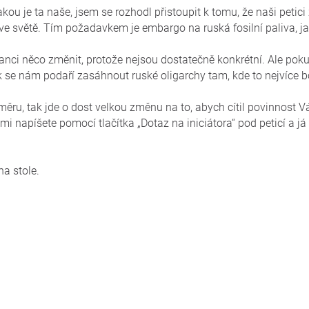
jakou je ta naše, jsem se rozhodl přistoupit k tomu, že naši peti
i ve světě. Tím požadavkem je embargo na ruská fosilní paliva, j
šanci něco změnit, protože nejsou dostatečně konkrétní. Ale p
 se nám podaří zasáhnout ruské oligarchy tam, kde to nejvíce bo
měru, tak jde o dost velkou změnu na to, abych cítil povinnost
 mi napíšete pomocí tlačítka „Dotaz na iniciátora“ pod peticí a 
na stole.