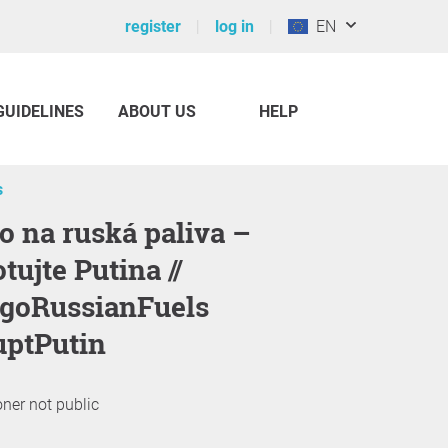
register
log in
EN
GUIDELINES
ABOUT US
HELP
s
tujte Putina //
goRussianFuels
uptPutin
oner not public