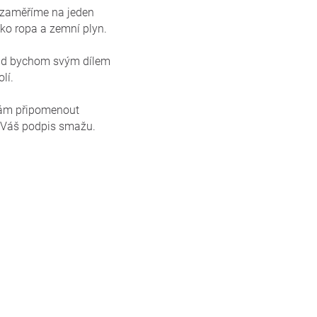
ci zaměříme na jeden
ako ropa a zemní plyn.
okud bychom svým dílem
lí.
 Vám připomenout
já Váš podpis smažu.