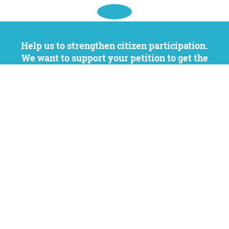
Help us to strengthen citizen participation.
We want to support your petition to get the
attention it deserves while remaining an
independent platform.
DONATE NOW
openPetition is a politically neutral, non-profit and free
platform. We help people to raise their voice through
petitions and to effect change in politics and society.
Never miss any news again