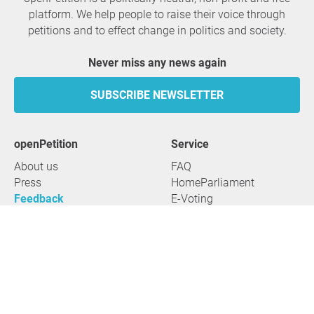
platform. We help people to raise their voice through
petitions and to effect change in politics and society.
Never miss any news again
SUBSCRIBE NEWSLETTER
openPetition
service
About us
FAQ
Press
HomeParliament
Feedback
E-Voting
Petitions
Legal aspects
Guidelines
Terms of use
All petitions
Data privacy
Start petition
Legal details
Topics
Accessibility