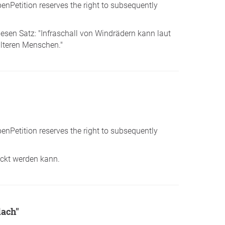
penPetition reserves the right to subsequently
iesen Satz: "Infraschall von Windrädern kann laut
lteren Menschen."
penPetition reserves the right to subsequently
lickt werden kann.
lach"