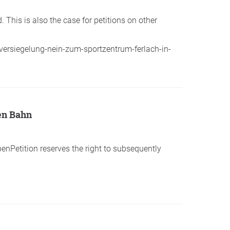
 This is also the case for petitions on other
nversiegelung-nein-zum-sportzentrum-ferlach-in-
en Bahn
penPetition reserves the right to subsequently