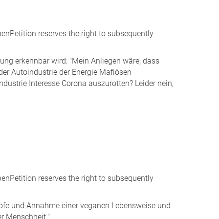
penPetition reserves the right to subsequently
inung erkennbar wird: "Mein Anliegen wäre, dass
er Autoindustrie der Energie Mafiösen
ndustrie Interesse Corona auszurotten? Leider nein,
penPetition reserves the right to subsequently
chthöfe und Annahme einer veganen Lebensweise und
r Menschheit."