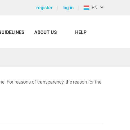
register
log in
EN
GUIDELINES
ABOUT US
HELP
ine. For reasons of transparency, the reason for the