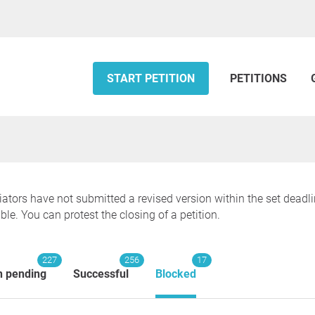
START PETITION
PETITIONS
tiators have not submitted a revised version within the set deadl
ble. You can protest the closing of a petition.
227
256
17
n pending
Successful
Blocked