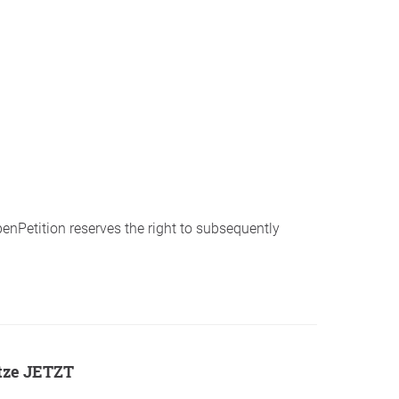
penPetition reserves the right to subsequently
etze JETZT