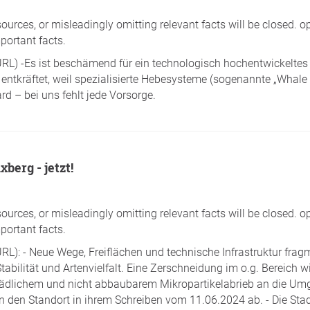
sources, or misleadingly omitting relevant facts will be closed. o
portant facts.
/URL) -Es ist beschämend für ein technologisch hochentwickelte
tkräftet, weil spezialisierte Hebesysteme (sogenannte „Whale L
d – bei uns fehlt jede Vorsorge.
berg - jetzt!
sources, or misleadingly omitting relevant facts will be closed. o
portant facts.
URL): - Neue Wege, Freiflächen und technische Infrastruktur fra
lität und Artenvielfalt. Eine Zerschneidung im o.g. Bereich wirkt
hädlichem und nicht abbaubarem Mikropartikelabrieb an die Um
 den Standort in ihrem Schreiben vom 11.06.2024 ab. - Die Stadt