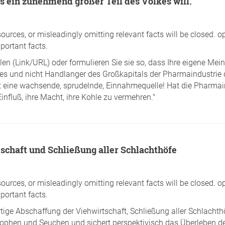
s ein zunehmend großer Teil des Volkes will.
sources, or misleadingly omitting relevant facts will be closed. o
portant facts.
len (Link/URL) oder formulieren Sie sie so, dass Ihre eigene Me
 und nicht Handlanger des Großkapitals der Pharmaindustrie d
etzt eine wachsende, sprudelnde, Einnahmequelle! Hat die Pharmai
Einfluß, ihre Macht, ihre Kohle zu vermehren."
schaft und Schließung aller Schlachthöfe
sources, or misleadingly omitting relevant facts will be closed. o
portant facts.
ortige Abschaffung der Viehwirtschaft, Schließung aller Schla
ophen und Seuchen und sichert perspektivisch das Überleben de