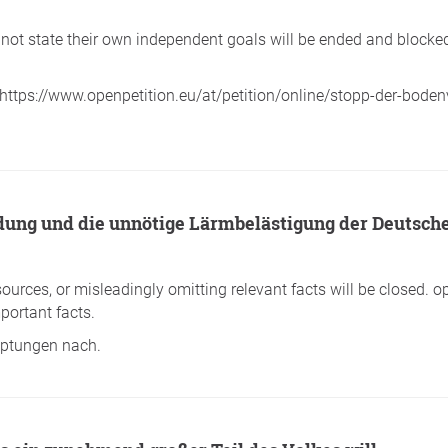
o not state their own independent goals will be ended and blocked.
: https://www.openpetition.eu/at/petition/online/stopp-der-bode
dung und die unnötige Lärmbelästigung der Deutsch
sources, or misleadingly omitting relevant facts will be closed. o
portant facts.
auptungen nach.