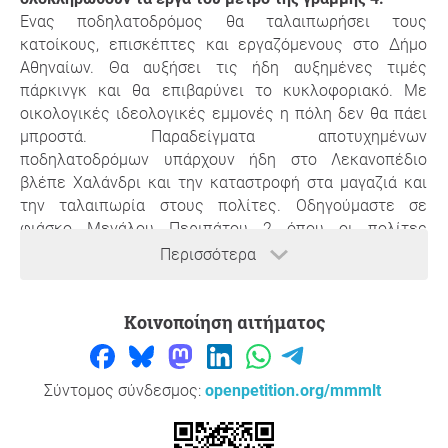
Ένας ποδηλατοδρόμος θα ταλαιπωρήσει τους
κατοίκους, επισκέπτες και εργαζόμενους στο Δήμο
Αθηναίων. Θα αυξήσει τις ήδη αυξημένες τιμές
πάρκινγκ και θα επιβαρύνει το κυκλοφοριακό. Με
οικολογικές ιδεολογικές εμμονές η πόλη δεν θα πάει
μπροστά. Παραδείγματα αποτυχημένων
ποδηλατοδρόμων υπάρχουν ήδη στο Λεκανοπέδιο
βλέπε Χαλάνδρι και την καταστροφή στα μαγαζιά και
την ταλαιπωρία στους πολίτες. Οδηγούμαστε σε
φιάσκο Μεγάλου Περιπάτου 2 όπου οι πολίτες
ταλαιπωρήθηκαν. Μέλημα του δήμου πρέπει να είναι η
Περισσότερα
διευκόλυνση της καθημερινής ζωής των πολιτών και
όχι οι δημιουργία ποδηλατοδρόμου για τους τουρίστες.
Κοινοποίηση αιτήματος
Η Αθήνα έχει ανηφόρες, στενούς δρόμους και έναν
πληθυσμό που στην πλειοψηφία του δεν μπορεί να
μετακινείται με ποδήλατο (ηλικιωμένοι, γονείς με
παιδιά, επαγγελματίες). Ο ποδηλατοδρόμος ουσιαστικά
Σύντομος σύνδεσμος:
openpetition.org/mmmlt
«κλέβει» ζωτικό χώρο από τον Αθηναίο που ήδη
δυσκολεύεται να πάει στη δουλειά του, για να τον