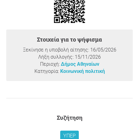
χαρίσει σε μια ελάχιστη μειοψηφία ή σε τουρίστες που
κάνουν βόλτα.
Είναι ντροπή τη στιγμή που καθυστερούν τα έργα του
Μετρό και δημιουργούν προβλήματα σε ένα σωρό
γειτονιές να δημιουργούμε τεχνική ασφυξία στους
Στοιχεία για το ψήφισμα
δρόμους .Οι μόνοι που θα κερδίσουν από αυτό είναι οι
ιδιοκτήτες πάρκινγκ που θα συνεχίσουν να χρεώνουν
Ξεκίνησε η υποβολή αίτησης: 16/05/2026
εξωφρενικές τιμές και θα εκμεταλλευτούν την
Λήξη συλλογής: 15/11/2026
κατάσταση. ΟΧΙ ΑΛΛΗ "ΠΡΑΣΙΝΗ ΑΝΑΠΤΥΞΗ". Η βιώσιμη
Περιοχή:
Δήμος Αθηναίων
ανάπτυξη πρέπει να έχει ως στόχο τη βελτίωση της
Κατηγορία:
Κοινωνική πολιτική
καθημερινότητας μας και όχι την επιβάρυνση της και
την αύξηση της ώρας που περνάμε στους δρόμους.
Άραγε ο Δήμαρχος θα πηγαίνει από την Κυψέλη στο
Δημαρχείο με το ποδήλατο? Προφανώς και όχι, θα τον
πηγαινοφέρνει ο οδηγός του και θα παρκάρει στην
ειδική του θέση. Οι υπόλοιποι θα πληρώσουμε τα
Συζήτηση
σπασμένα για άλλη μία φορά
ΥΠΈΡ
Αιτιολόγηση