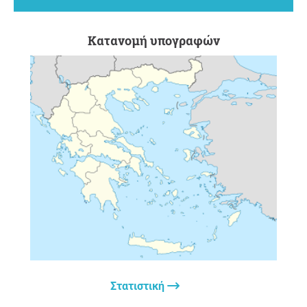
ειδική του θέση. Οι υπόλοιποι θα πληρώσουμε τα
σπασμένα για άλλη μία φορά
Δεν είμαστε εναντίον του πρασίνου, του αθλητισμού ή
Κατανομή υπογραφών
του ποδηλάτου. Αλλά όχι να ταλαιπωρούμαστε για τα
ιδεαολογικά κολλήματα ορισμένων.
Σας ευχαριστώ πολύ για την υποστήριξή σας,
ΟΧΙ σε
Ποδηλατόδρομο στην Αθήνα
, ΑΘΗΝΑ
Ερώτηση προς τον εκκινητή
Στατιστική