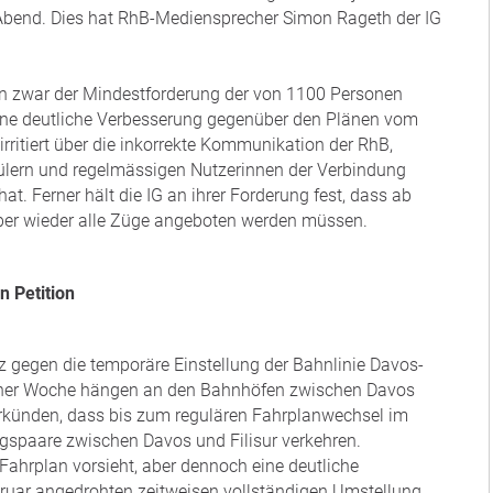
end. Dies hat RhB-Mediensprecher Simon Rageth der IG
en zwar der Mindestforderung der von 1100 Personen
eine deutliche Verbesserung gegenüber den Plänen vom
 irritiert über die inkorrekte Kommunikation der RhB,
hülern und regelmässigen Nutzerinnen der Verbindung
at. Ferner hält die IG an ihrer Forderung fest, dass ab
er wieder alle Züge angeboten werden müssen.
n Petition
 gegen die temporäre Einstellung der Bahnlinie Davos-
a einer Woche hängen an den Bahnhöfen zwischen Davos
verkünden, dass bis zum regulären Fahrplanwechsel im
paare zwischen Davos und Filisur verkehren.
 Fahrplan vorsieht, aber dennoch eine deutliche
ruar angedrohten zeitweisen vollständigen Umstellung