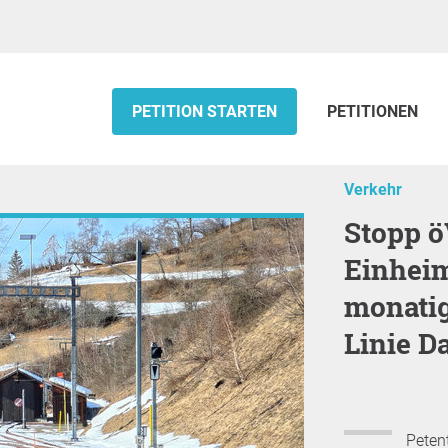
PETITION STARTEN
PETITIONEN
Verkehr
Stopp öV-Kahlschlag für
Einheim
monatig
Linie D
Petent