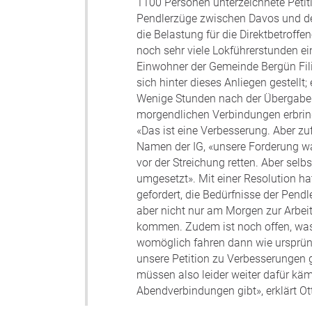
1100 Personen unterzeichnete Petit
Pendlerzüge zwischen Davos und de
die Belastung für die Direktbetroff
noch sehr viele Lokführerstunden ei
Einwohner der Gemeinde Bergün Fil
sich hinter dieses Anliegen gestell
Wenige Stunden nach der Übergabe i
morgendlichen Verbindungen erbrin
«Das ist eine Verbesserung. Aber zuf
Namen der IG, «unsere Forderung wa
vor der Streichung retten. Aber sel
umgesetzt». Mit einer Resolution h
gefordert, die Bedürfnisse der Pend
aber nicht nur am Morgen zur Arbei
kommen. Zudem ist noch offen, was
womöglich fahren dann wie ursprüng
unsere Petition zu Verbesserungen ge
müssen also leider weiter dafür kä
Abendverbindungen gibt», erklärt Ot