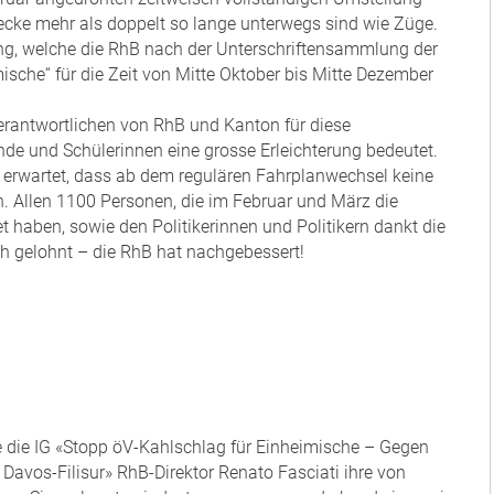
recke mehr als doppelt so lange unterwegs sind wie Züge.
ung, welche die RhB nach der Unterschriftensammlung der
ische“ für die Zeit von Mitte Oktober bis Mitte Dezember
Verantwortlichen von RhB und Kanton für diese
ende und Schülerinnen eine grosse Erleichterung bedeutet.
sie erwartet, dass ab dem regulären Fahrplanwechsel keine
n. Allen 1100 Personen, die im Februar und März die
t haben, sowie den Politikerinnen und Politikern dankt die
ch gelohnt – die RhB hat nachgebessert!
te die IG «Stopp öV-Kahlschlag für Einheimische – Gegen
 Davos-Filisur» RhB-Direktor Renato Fasciati ihre von