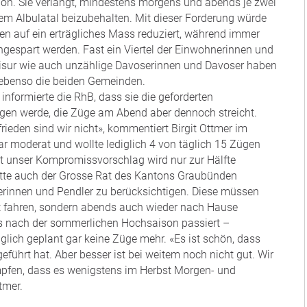
ion. Sie verlangt, mindestens morgens und abends je zwei
m Albulatal beizubehalten. Mit dieser Forderung würde
enen auf ein erträgliches Mass reduziert, während immer
ngespart werden. Fast ein Viertel der Einwohnerinnen und
isur wie auch unzählige Davoserinnen und Davoser haben
t; ebenso die beiden Gemeinden.
nformierte die RhB, dass sie die geforderten
gen werde, die Züge am Abend aber dennoch streicht.
rieden sind wir nicht», kommentiert Birgit Ottmer im
r moderat und wollte lediglich 4 von täglich 15 Zügen
bst unser Kompromissvorschlag wird nur zur Hälfte
atte auch der Grosse Rat des Kantons Graubünden
lerinnen und Pendler zu berücksichtigen. Diese müssen
t fahren, sondern abends auch wieder nach Hause
 nach der sommerlichen Hochsaison passiert –
lich geplant gar keine Züge mehr. «Es ist schön, dass
führt hat. Aber besser ist bei weitem noch nicht gut. Wir
mpfen, dass es wenigstens im Herbst Morgen- und
tmer.