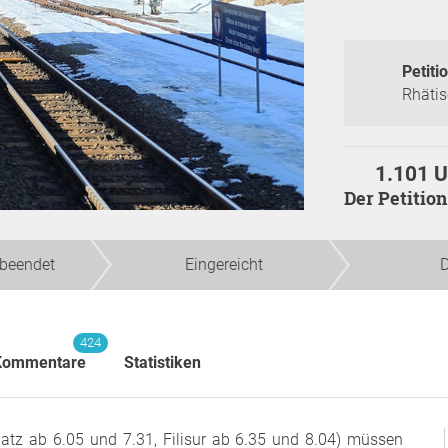
Petitio
Rhäti
1.101 U
Der Petiti
beendet
Eingereicht
D
424
Kommentare
Statistiken
atz ab 6.05 und 7.31, Filisur ab 6.35 und 8.04) müssen