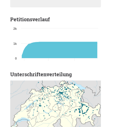
Petitionsverlauf
2k
1k
0
Unterschriftenverteilung