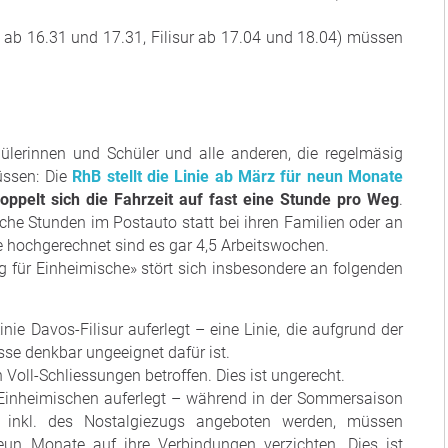
 ab 16.31 und 17.31, Filisur ab 17.04 und 18.04) müssen
chülerinnen und Schüler und alle anderen, die regelmäsig
üssen: Die
RhB stellt die Linie ab März für neun Monate
oppelt sich die Fahrzeit auf fast eine Stunde pro Weg
.
che Stunden im Postauto statt bei ihren Familien oder an
e hochgerechnet sind es gar 4,5 Arbeitswochen.
 für Einheimische» stört sich insbesondere an folgenden
inie Davos-Filisur auferlegt – eine Linie, die aufgrund der
sse denkbar ungeeignet dafür ist.
Voll-Schliessungen betroffen. Dies ist ungerecht.
n Einheimischen auferlegt – während in der Sommersaison
gen inkl. des Nostalgiezugs angeboten werden, müssen
un Monate auf ihre Verbindungen verzichten. Dies ist