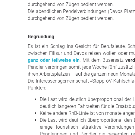
durchgehend von Zügen bedient werden.
Die abendlichen Pendelverbindungen (Davos Platz
durchgehend von Zügen bedient werden.
Begründung
Es ist ein Schlag ins Gesicht für Berufsleute, S
zwischen Filisur und Davos reisen wollen oder m
ganz oder teilweise ein
. Mit dem Busersatz
verd
Pendler verbringen somit jede Woche fünf zusätzli
ihren Arbeitsplätzen – auf die ganzen neun Monat
Die Interessensgemeinschaft «Stopp öV-Kahlschlag
Punkten:
Die Last wird deutlich überproportional der L
deutlich längeren Fahrzeiten für die Ersatzbu
Keine andere RhB-Linie ist von monatelangen 
Die Last wird deutlich überproportional de
einige touristisch attraktive Verbindun
Pendlerinnen und Pendler die gesamten ne