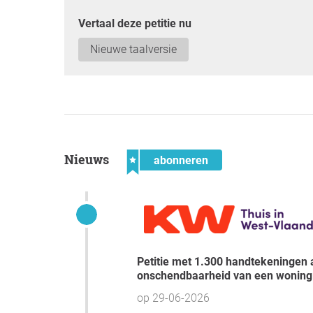
Vertaal deze petitie nu
Nieuwe taalversie
Nieuws
abonneren
Petitie met 1.300 handtekeningen afgegeven aan burgemeester van Brugge: “De
onschendbaarheid van een woning i
op 29-06-2026