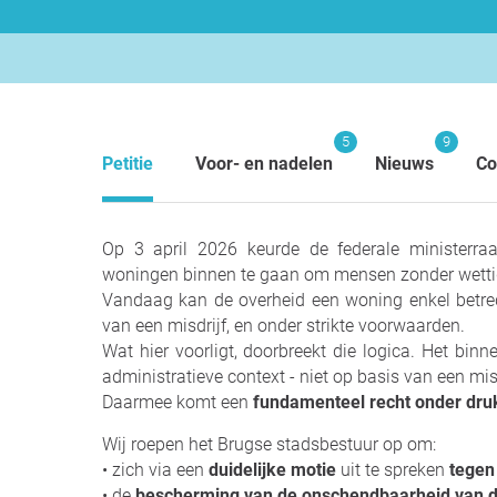
5
9
Petitie
Voor- en nadelen
Nieuws
Co
Op 3 april 2026 keurde de federale ministerr
woningen binnen te gaan om mensen zonder wettig v
Vandaag kan de overheid een woning enkel betrede
van een misdrijf, en onder strikte voorwaarden.
Wat hier voorligt, doorbreekt die logica. Het bi
administratieve context - niet op basis van een misd
Daarmee komt een
fundamenteel recht onder dr
Wij roepen het Brugse stadsbestuur op om:
• zich via een
duidelijke motie
uit te spreken
tegen
• de
bescherming van de onschendbaarheid van 