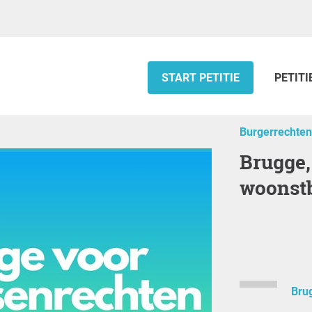
START PETITIE
PETITI
Burgerrechten
Brugge, spreek je uit tegen
woonstb
Bru