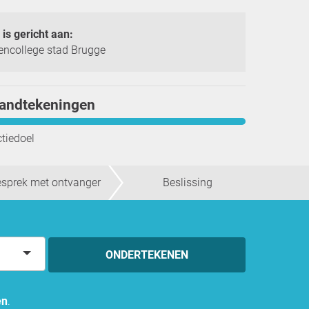
 is gericht aan:
ncollege stad Brugge
handtekeningen
ctiedoel
sprek met ontvanger
Beslissing
ONDERTEKENEN
en
.