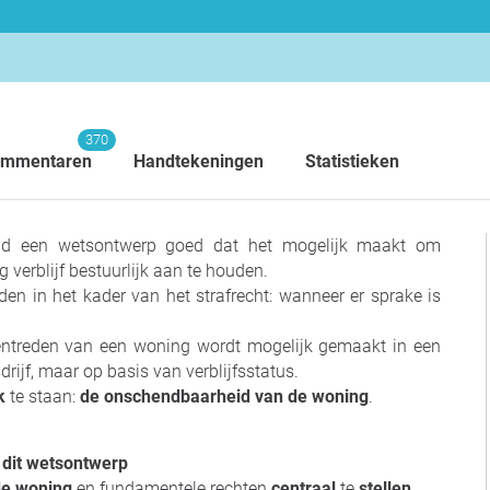
370
mmentaren
Handtekeningen
Statistieken
aad een wetsontwerp goed dat het mogelijk maakt om
erblijf bestuurlijk aan te houden.
n in het kader van het strafrecht: wanneer er sprake is
nnentreden van een woning wordt mogelijk gemaakt in een
rijf, maar op basis van verblijfsstatus.
uk
te staan:
de onschendbaarheid van de woning
.
 dit wetsontwerp
de woning
en fundamentele rechten
centraal
te
stellen