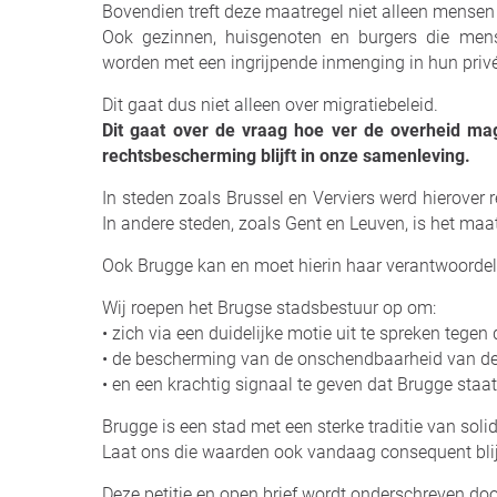
Bovendien treft deze maatregel niet alleen mensen z
Ook gezinnen, huisgenoten en burgers die men
worden met een ingrijpende inmenging in hun priv
Dit gaat dus niet alleen over migratiebeleid.
Dit gaat over de vraag hoe ver de overheid ma
rechtsbescherming blijft in onze samenleving.
In steden zoals Brussel en Verviers werd hierover r
In andere steden, zoals Gent en Leuven, is het ma
Ook Brugge kan en moet hierin haar verantwoordel
Wij roepen het Brugse stadsbestuur op om:
• zich via een duidelijke motie uit te spreken tege
• de bescherming van de onschendbaarheid van de 
• en een krachtig signaal te geven dat Brugge sta
Brugge is een stad met een sterke traditie van soli
Laat ons die waarden ook vandaag consequent bli
Deze petitie en open brief wordt onderschreven doo