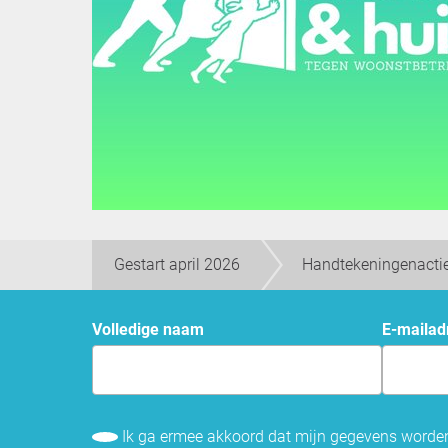
Gestart april 2026
Handtekeningenacti
Volledige naam
e-mailad
Ik ga ermee akkoord dat mijn gegevens word