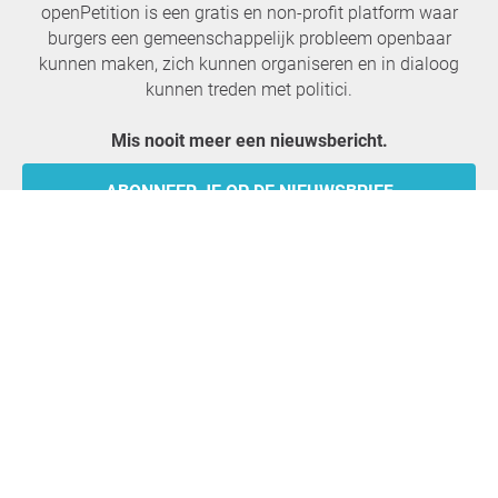
openPetition is een gratis en non-profit platform waar
burgers een gemeenschappelijk probleem openbaar
kunnen maken, zich kunnen organiseren en in dialoog
kunnen treden met politici.
Mis nooit meer een nieuwsbericht.
ABONNEER JE OP DE NIEUWSBRIEF
openPetition
Diensten
Over ons
Veelgestelde vragen
Pers
Huisparlement
Lof, kritiek, idee
E-Voting
Petities
Juridisch
Gids
Gebruiksvoorwaarden
Alle petities
Gegevensbescherming
Start petitie
Colofon