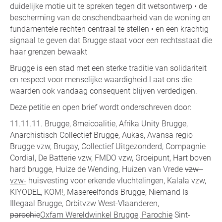
duidelijke motie uit te spreken tegen dit wetsontwerp • de
bescherming van de onschendbaarheid van de woning en
fundamentele rechten centraal te stellen • en een krachtig
signaal te geven dat Brugge staat voor een rechtsstaat die
haar grenzen bewaakt
Brugge is een stad met een sterke traditie van solidariteit
en respect voor menselijke waardigheid.Laat ons die
waarden ook vandaag consequent blijven verdedigen.
Deze petitie en open brief wordt onderschreven door:
11.11.11. Brugge, 8meicoalitie, Afrika Unity Brugge,
Anarchistisch Collectief Brugge, Aukas, Avansa regio
Brugge vzw, Brugay, Collectief Uitgezonderd, Compagnie
Cordial, De Batterie vzw, FMDO vzw, Groeipunt, Hart boven
hard brugge, Huize de Wending, Huizen van Vrede
vzw -
vzw-
huisvesting voor erkende vluchtelingen, Kalala vzw,
KIYODEL, KOM!, Masereelfonds Brugge, Niemand Is
Illegaal Brugge, Orbitvzw West-Vlaanderen,
parochie
Oxfam Wereldwinkel Brugge, Parochie
Sint-