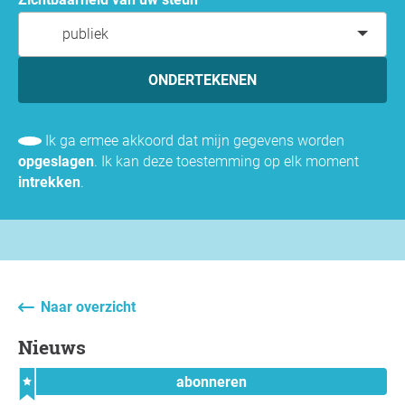
publiek
ONDERTEKENEN
Ik ga ermee akkoord dat mijn gegevens worden
opgeslagen
. Ik kan deze toestemming op elk moment
intrekken
.
Naar overzicht
Nieuws
abonneren