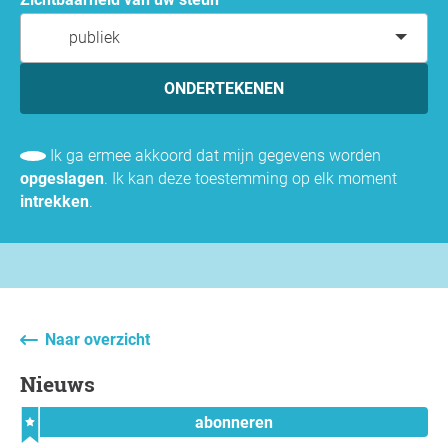
publiek
ONDERTEKENEN
Ik ga ermee akkoord dat mijn gegevens worden
opgeslagen
. Ik kan deze toestemming op elk moment
intrekken
.
Naar overzicht
Nieuws
abonneren