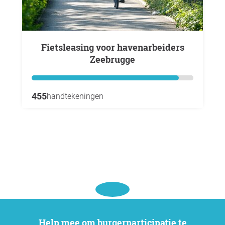
Fietsleasing voor havenarbeiders
Zeebrugge
455
handtekeningen
Help mee om burgerparticipatie te