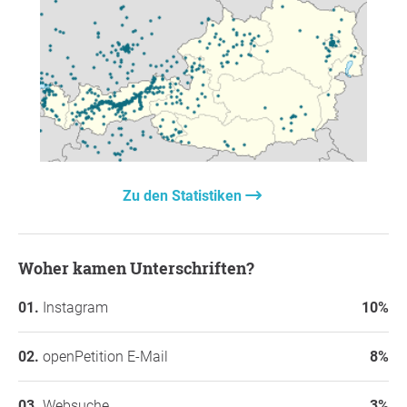
Wir halten dich Up-To-Date!
Bei Fragen, Anliegen und Ideen gerne jederzeit
melden bei:
Lukas Schobesberger
NEOS Gemeinderatskandidat & Initiator der
Petition
lukas.schobesberger@neos.eu
Zu den Statistiken
Instagram: @lukas_schobesberger
Woher kamen Unterschriften?
Instagram
10%
openPetition E-Mail
8%
Websuche
3%