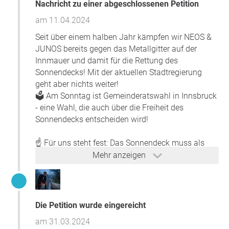
durch den Bau eines Metallzauns auf jener Mauer. Anstatt
Nachricht zu einer abgeschlossenen Petition
die Aufenthaltsqualität der Promenade wieder zu
am 11.04.2024
verbessern, sperrt die Stadt die Jugend hinter Gitter!
Jüngste Berichterstattung zum Thema:
Seit über einem halben Jahr kämpfen wir NEOS &
https://tirol.orf.at/stories/3229748/
JUNOS bereits gegen das Metallgitter auf der
Weitere Mittelungen:
Innmauer und damit für die Rettung des
Sonnendecks! Mit der aktuellen Stadtregierung
https://www.meinbezirk.at/innsbruck/c-
geht aber nichts weiter!
lokales/sonnendeck-mit-gelaender-soll-im-herbst-
🗳️ Am Sonntag ist Gemeinderatswahl in Innsbruck
fertig-sein_a6079761
- eine Wahl, die auch über die Freiheit des
https://www.tirol.gv.at/meldungen/meldung/sonne
Sonnendecks entscheiden wird!
ndeck-innsbruck-mauersanierung-auf-schiene/
https://www.meinbezirk.at/innsbruck/c-
☝️ Für uns steht fest: Das Sonnendeck muss als
lokales/sonnendeck-wird-groesseres-
konsumzwangfreier Aufenthaltsort wieder nutzbar
Mehr anzeigen
sanierungsprojekt_a5960038
werden – und zwar ohne Gitter und Bauzaun. Und
https://www.tt.com/artikel/30853570/innsbrucker-
das bis spätestens Sommer.
sonnendeck-bleibt-bis-herbst-gesperrt
Diese Petition haben wir dafür bereits im
Die Petition wurde eingereicht
Gemeinderat und auch im Nationalrat eingereicht.
am 31.03.2024