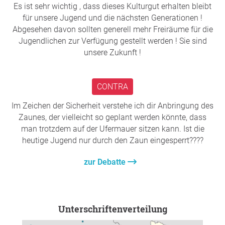
Es ist sehr wichtig , dass dieses Kulturgut erhalten bleibt
Die kürzlich vorgeschlagene Notlösung der Stadt
für unsere Jugend und die nächsten Generationen !
setzt den Pfusch am Sonnendeck noch weiter fort.
Abgesehen davon sollten generell mehr Freiräume für die
Statt die Promenade unnötig für eine halbe Million
Jugendlichen zur Verfügung gestellt werden ! Sie sind
Euro abzugraben, nur damit auf 25m mitten im
unsere Zukunft !
Sonnendeck doch wieder eine Absturzsicherung
kommen muss, ist keine Lösung!
CONTRA
☀️ Unsere Petition - wir alle gemeinsam - fordern
eine Lösung, die es uns wieder ermöglicht, wie
Im Zeichen der Sicherheit verstehe ich dir Anbringung des
gehabt auf der Mauer sitzen können - auf
Zaunes, der vielleicht so geplant werden könnte, dass
Eigenverantwortung - und die letzten
man trotzdem auf der Ufermauer sitzen kann. Ist die
Sonnenstrahlen am Inn mit Freunden und kühlen
heutige Jugend nur durch den Zaun eingesperrt????
Getränken genießen können! Wir brauchen nicht
mehr und nicht weniger.
zur Debatte
"Das muss uns die Stadt gewährleisten! Wir
verdienen von der Stadtregierung vollen Einsatz,
uns das zu ermöglichen und nicht irgendwelche
hingepfuschten Notlösungen!"
Unterschriftenverteilung
Lukas Schobesberger.