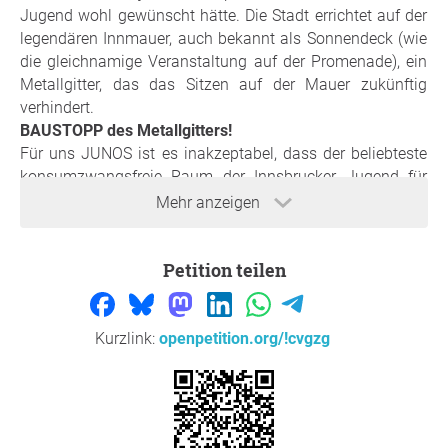
Jugend wohl gewünscht hätte. Die Stadt errichtet auf der
legendären Innmauer, auch bekannt als Sonnendeck (wie
die gleichnamige Veranstaltung auf der Promenade), ein
Metallgitter, das das Sitzen auf der Mauer zukünftig
verhindert.
BAUSTOPP des Metallgitters!
Für uns JUNOS ist es inakzeptabel, dass der beliebteste
konsumzwangsfreie Raum der Innsbrucker Jugend für
einen so langen Zeitraum gesperrt ist, und nun sogar
Mehr anzeigen
baulich zerstört wird.
Lukas Schobesberger, ehemaliger stv. ÖH-Vorsitzender für
Petition teilen
die JUNOS, zur Initiative: "Die Stadt darf die Jugend nicht
hinter Gitter sperren! Was liegt, das pickt - wenn das Gitter
einmal fertig gebaut ist, bleibt es auch! Und wenn das
Gitter kommt, geht die Jugendkultur. Daher haben wir
Kurzlink:
openpetition.org/!cvgzg
JUNOS diese Petition gestartet, um den sofortigen
Baustopp des Metallgitters auf der Innmauer zu erwirken."
Fordere mit uns gemeinsam die Stadt auf, die
Aufenthaltsqualität der Innpromenade zu verbessern,