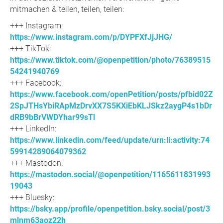
mitmachen & teilen, teilen, teilen:
+++ Instagram:
https://www.instagram.com/p/DYPFXfJjJHG/
+++ TikTok:
https://www.tiktok.com/@openpetition/photo/76389515
54241940769
+++ Facebook:
https://www.facebook.com/openPetition/posts/pfbid02Z
2SpJTHsYbiRApMzDrvXX7S5KXiEbKLJSkz2aygP4s1bDr
dRB9bBrVWDYhar99sTl
+++ LinkedIn:
https://www.linkedin.com/feed/update/urn:li:activity:74
59914289064079362
+++ Mastodon:
https://mastodon.social/@openpetition/1165611831993
19043
+++ Bluesky:
https://bsky.app/profile/openpetition.bsky.social/post/3
mlnm63aoz22h