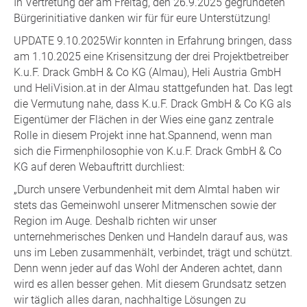
In Vertretung der am Freitag, den 26.9.2025 gegründeten
Bürgerinitiative danken wir für für eure Unterstützung!
UPDATE 9.10.2025Wir konnten in Erfahrung bringen, dass
am 1.10.2025 eine Krisensitzung der drei Projektbetreiber
K.u.F. Drack GmbH & Co KG (Almau), Heli Austria GmbH
und HeliVision.at in der Almau stattgefunden hat. Das legt
die Vermutung nahe, dass K.u.F. Drack GmbH & Co KG als
Eigentümer der Flächen in der Wies eine ganz zentrale
Rolle in diesem Projekt inne hat.Spannend, wenn man
sich die Firmenphilosophie von K.u.F. Drack GmbH & Co
KG auf deren Webauftritt durchliest:
„Durch unsere Verbundenheit mit dem Almtal haben wir
stets das Gemeinwohl unserer Mitmenschen sowie der
Region im Auge. Deshalb richten wir unser
unternehmerisches Denken und Handeln darauf aus, was
uns im Leben zusammenhält, verbindet, trägt und schützt.
Denn wenn jeder auf das Wohl der Anderen achtet, dann
wird es allen besser gehen. Mit diesem Grundsatz setzen
wir täglich alles daran, nachhaltige Lösungen zu