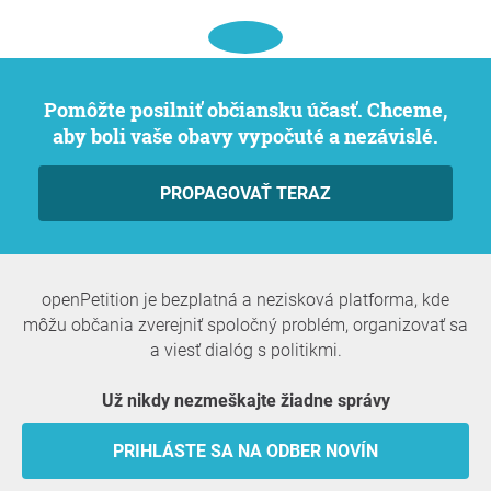
Pomôžte posilniť občiansku účasť. Chceme,
aby boli vaše obavy vypočuté a nezávislé.
PROPAGOVAŤ TERAZ
openPetition je bezplatná a nezisková platforma, kde
môžu občania zverejniť spoločný problém, organizovať sa
a viesť dialóg s politikmi.
Už nikdy nezmeškajte žiadne správy
PRIHLÁSTE SA NA ODBER NOVÍN