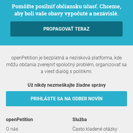
Pomôžte posilniť občiansku účasť. Chceme,
aby boli vaše obavy vypočuté a nezávislé.
PROPAGOVAŤ TERAZ
openPetition je bezplatná a nezisková platforma, kde
môžu občania zverejniť spoločný problém, organizovať sa
a viesť dialóg s politikmi.
Už nikdy nezmeškajte žiadne správy
PRIHLÁSTE SA NA ODBER NOVÍN
openPetition
služba
O nás
Často kladené otázky