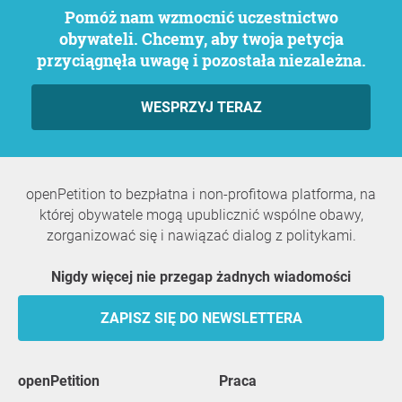
Pomóż nam wzmocnić uczestnictwo
obywateli. Chcemy, aby twoja petycja
przyciągnęła uwagę i pozostała niezależna.
WESPRZYJ TERAZ
openPetition to bezpłatna i non-profitowa platforma, na
której obywatele mogą upublicznić wspólne obawy,
zorganizować się i nawiązać dialog z politykami.
Nigdy więcej nie przegap żadnych wiadomości
ZAPISZ SIĘ DO NEWSLETTERA
openPetition
praca