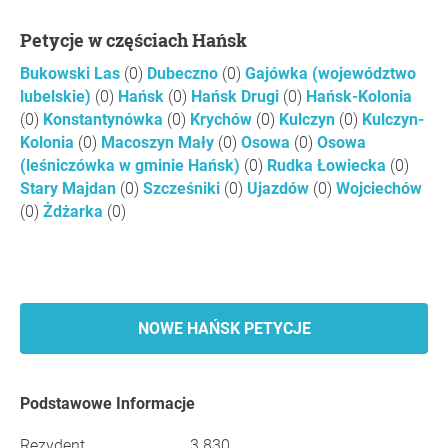
Petycje w częściach Hańsk
Bukowski Las
(0)
Dubeczno
(0)
Gajówka (województwo
lubelskie)
(0)
Hańsk
(0)
Hańsk Drugi
(0)
Hańsk-Kolonia
(0)
Konstantynówka
(0)
Krychów
(0)
Kulczyn
(0)
Kulczyn-
Kolonia
(0)
Macoszyn Mały
(0)
Osowa
(0)
Osowa
(leśniczówka w gminie Hańsk)
(0)
Rudka Łowiecka
(0)
Stary Majdan
(0)
Szcześniki
(0)
Ujazdów
(0)
Wojciechów
(0)
Żdżarka
(0)
NOWE HAŃSK PETYCJE
Podstawowe Informacje
Rezydent
3 830