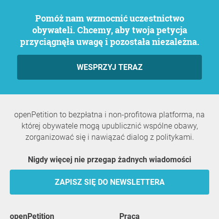
Pomóż nam wzmocnić uczestnictwo
obywateli. Chcemy, aby twoja petycja
przyciągnęła uwagę i pozostała niezależna.
WESPRZYJ TERAZ
openPetition to bezpłatna i non-profitowa platforma, na
której obywatele mogą upublicznić wspólne obawy,
zorganizować się i nawiązać dialog z politykami.
Nigdy więcej nie przegap żadnych wiadomości
ZAPISZ SIĘ DO NEWSLETTERA
openPetition
praca