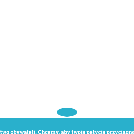
wo obywateli. Chcemy, aby twoja petycja przyciągnęł