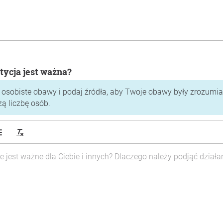
tycja jest ważna?
 osobiste obawy i podaj źródła, aby Twoje obawy były zrozumiał
zą liczbę osób.