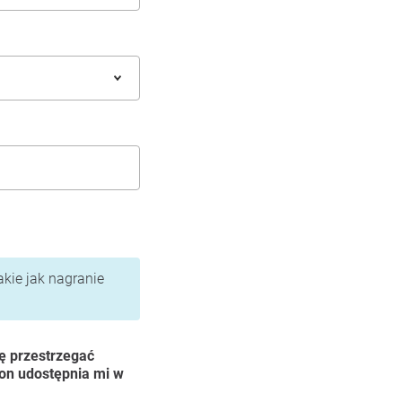
akie jak nagranie
ę przestrzegać
ion udostępnia mi w