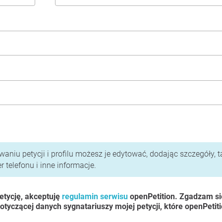
i polityka prywatności
aniu petycji i profilu możesz je edytować, dodając szczegóły, t
 telefonu i inne informacje.
etycję, akceptuję
regulamin serwisu
openPetition. Zgadzam si
otyczącej danych sygnatariuszy mojej petycji, które openPetit