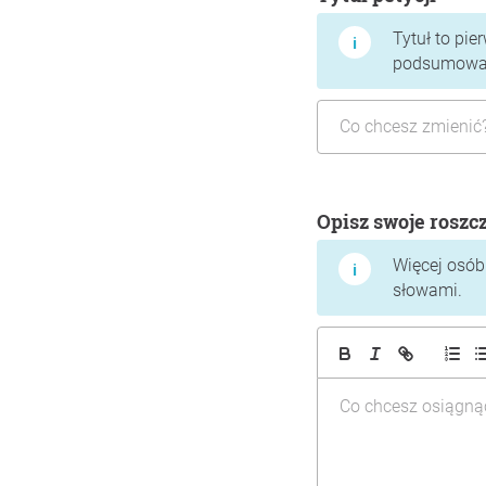
Tytuł to pie
podsumować,
Opisz swoje roszc
Więcej osób 
słowami.