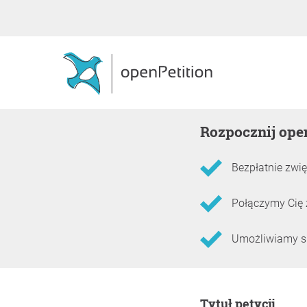
Rozpocznij ope
Bezpłatnie zwię
Połączymy Cię 
Umożliwiamy skł
Informacje o petycji
Tytuł petycji