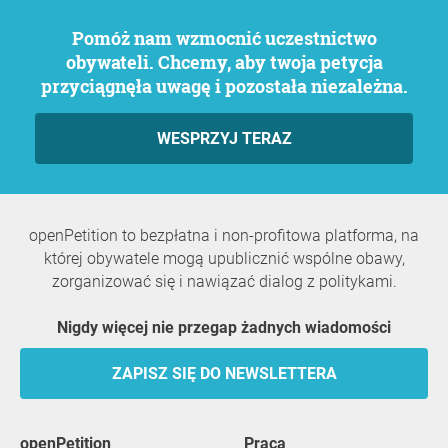
Pomóż nam wzmocnić uczestnictwo
obywateli. Chcemy, aby twoja petycja
przyciągnęła uwagę i pozostała niezależna.
WESPRZYJ TERAZ
openPetition to bezpłatna i non-profitowa platforma, na
której obywatele mogą upublicznić wspólne obawy,
zorganizować się i nawiązać dialog z politykami.
Nigdy więcej nie przegap żadnych wiadomości
ZAPISZ SIĘ DO NEWSLETTERA
openPetition
praca