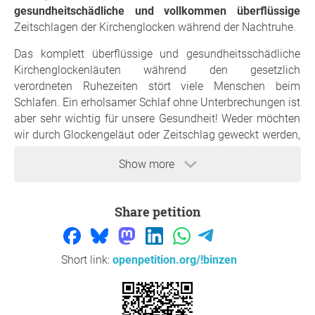
gesundheitschädliche und vollkommen überflüssige
Zeitschlagen der Kirchenglocken während der Nachtruhe.
Das komplett überflüssige und gesundheitsschädliche
Kirchenglockenläuten während den gesetzlich
verordneten Ruhezeiten stört viele Menschen beim
Schlafen. Ein erholsamer Schlaf ohne Unterbrechungen ist
aber sehr wichtig für unsere Gesundheit! Weder möchten
wir durch Glockengeläut oder Zeitschlag geweckt werden,
noch durch penetrante Zeitschläge beim Einschlafen
Show more
gestört werden.
Doch jetzt setzen wir uns erstmals gemeinsam für die
Nachtruhe ein und fordern:
Share petition
Kein nächtlicher Zeitschlag
zwischen 22 und 7 Uhr!
Gibt es eine Alternative zum nächtlichen Zeitschlag durch
Short link:
openpetition.org/!binzen
Kirchenglocken? Die gibt es tatsächlich: Uhren, Wecker,
Internet, Handy usw...
In unserer heutigen modernen Zeit sind wir also nicht