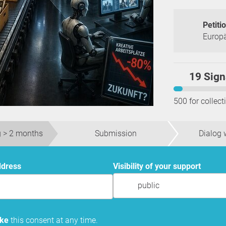
Petiti
Europ
19 Sign
500 for collect
 > 2 months
Submission
Dialog w
ddress
Visibility of your support
public
oke
this consent at any time.