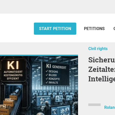
START PETITION
PETITIONS
Civil rights
Sicherung von Arbeitsplätzen im
Zeitalt
Intelli
Rolan