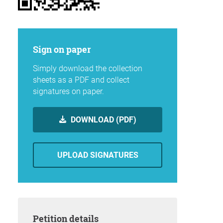
Sign on paper
Simply download the collection
sheets as a PDF and collect
signatures on paper.
DOWNLOAD (PDF)
UPLOAD SIGNATURES
Petition details