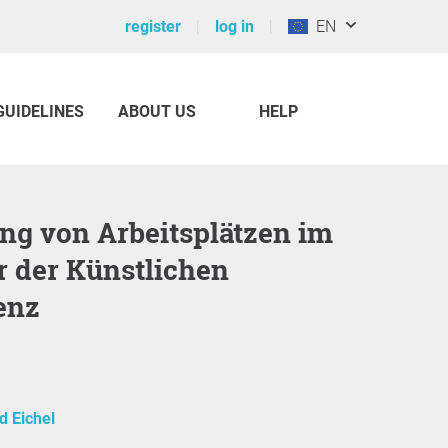
register
log in
EN
GUIDELINES
ABOUT US
HELP
er der Künstlichen
genz
d Eichel