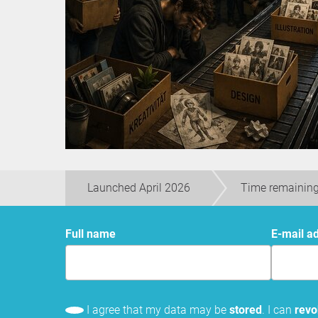
Launched April 2026
Time remaining
Full name
E-mail a
I agree that my data may be
stored
. I can
rev