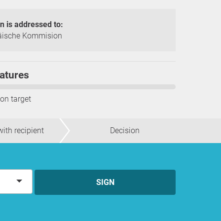
on is addressed to:
äische Kommision
atures
ion target
ith recipient
Decision
SIGN