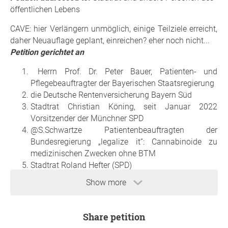
öffentlichen Lebens
CAVE: hier Verlängern unmöglich, einige Teilziele erreicht,
daher Neuauflage geplant, einreichen? eher noch nicht...
Petition gerichtet an
Herrn Prof. Dr. Peter Bauer, Patienten- und
Pflegebeauftragter der Bayerischen Staatsregierung
die Deutsche Rentenversicherung Bayern Süd
Stadtrat Christian Köning, seit Januar 2022
Vorsitzender der Münchner SPD
@S.Schwartze Patientenbeauftragten der
Bundesregierung „legalize it“: Cannabinoide zu
medizinischen Zwecken ohne BTM
Stadtrat Roland Hefter (SPD)
Show more
Liebe Leserin, lieber Leser,
ich bitte Sie um Unterstützung meiner Petition
(K)Ein
Einzelschicksal: Verbesserung der Situation im häuslichen
Share petition
Intensivpflegebereich
an Herrn Prof. Dr. Peter
Bauer
, d.