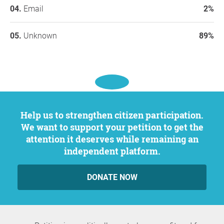
Constantin & mir. Ich würde mich sehr über zahlreiche
Email
2%
Unterstützung freuen!
Vielen Dank! Barbara & Constantin
Unknown
89%
Links:
https://www.kinderarzt-zeiss.de/
Help us to strengthen citizen participation.
We want to support your petition to get the
attention it deserves while remaining an
independent platform.
DONATE NOW