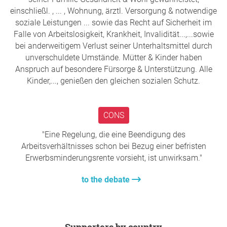
Grundpflege komplett ausschöpfen, so die
einschließl. , ... , Wohnung, ärztl. Versorgung & notwendige
Argumentation.
soziale Leistungen ... sowie das Recht auf Sicherheit im
Die
Perspektive
: ALGII bzw. Sozialgeld, besonderer Bedarf
Falle von Arbeitslosigkeit, Krankheit, Invalidität...,...sowie
bislang aber nicht bewilligt, Unterlagen gehen verloren
bei anderweitigem Verlust seiner Unterhaltsmittel durch
beim Hochladen? Man muss sich dummen Fragen
unverschuldete Umstände. Mütter & Kinder haben
stellen...; z.B., ob ein zehn Jahre altes Kind mit GdB100
Anspruch auf besondere Fürsorge & Unterstützung. Alle
schon mal Schwierigkeiten in der Arbeitswelt hatte ob
Kinder,..., genießen den gleichen sozialen Schutz.
seiner Behinderung; oder warum unsere RAin uns Geld
überweist, das könnten ja Darlehensrückzahlungen sein.
Der Behandlungsfehler hinterlässt bei mir als Mutter
CONS
bleibende Narben. Bandscheibenvorfälle, immer die
"Eine Regelung, die eine Beendigung des
Angst, dass mein Kind durch böse Keime, oder durch
Arbeitsverhältnisses schon bei Bezug einer befristen
schlechtere Versorgungsmodalitäten
wieder in
Erwerbsminderungsrente vorsieht, ist unwirksam."
Lebensgefahr gerät, sowie viel
Selbstbehauptungsbedarfe
nicht nur im Pflegealltag sind
to the debate
meine ständigen Begleiter.
Auch FlashBacks u.a. undulierende Diagnosen aus dem
ICD10-Bereich
F, K, bzw. G und U
gehen mit unserem
Trauma einher.
Supporters by country