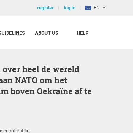
register
log in
EN
GUIDELINES
ABOUT US
HELP
 aan NATO om het
im boven Oekraïne af te
oner not public