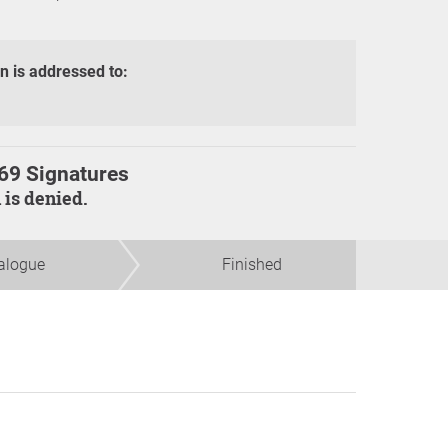
on is addressed to:
69 Signatures
n is denied.
alogue
Finished