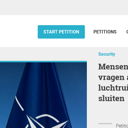
START PETITION
PETITIONS
Security
Mensen over heel de wereld
vragen
luchtru
sluiten
Petiti