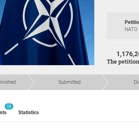
Petiti
NATO
1,176,2
The petitio
finished
Submitted
Di
58
nts
Statistics