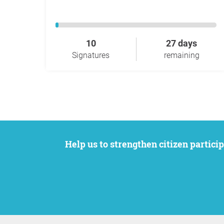
10
27 days
Signatures
remaining
Help us to strengthen citizen participation. We want to support your petition to get the attention it deserves while remaining an