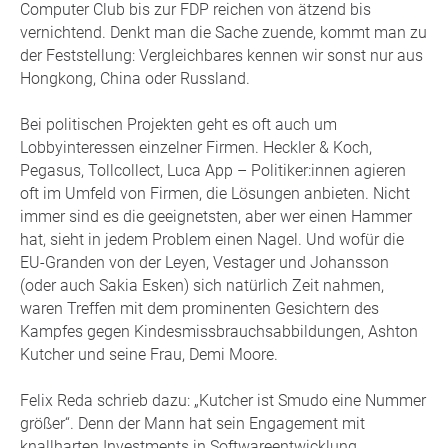
Computer Club bis zur FDP reichen von ätzend bis
vernichtend. Denkt man die Sache zuende, kommt man zu
der Feststellung: Vergleichbares kennen wir sonst nur aus
Hongkong, China oder Russland.
Bei politischen Projekten geht es oft auch um
Lobbyinteressen einzelner Firmen. Heckler & Koch,
Pegasus, Tollcollect, Luca App – Politiker:innen agieren
oft im Umfeld von Firmen, die Lösungen anbieten. Nicht
immer sind es die geeignetsten, aber wer einen Hammer
hat, sieht in jedem Problem einen Nagel. Und wofür die
EU-Granden von der Leyen, Vestager und Johansson
(oder auch Sakia Esken) sich natürlich Zeit nahmen,
waren Treffen mit dem prominenten Gesichtern des
Kampfes gegen Kindesmissbrauchsabbildungen, Ashton
Kutcher und seine Frau, Demi Moore.
Felix Reda schrieb dazu: „Kutcher ist Smudo eine Nummer
größer“. Denn der Mann hat sein Engagement mit
knallharten Investments in Softwareentwicklung