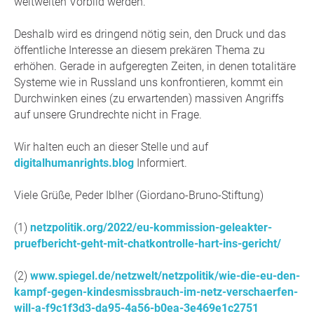
weltweiten Vorbild werden.
Deshalb wird es dringend nötig sein, den Druck und das
öffentliche Interesse an diesem prekären Thema zu
erhöhen. Gerade in aufgeregten Zeiten, in denen totalitäre
Systeme wie in Russland uns konfrontieren, kommt ein
Durchwinken eines (zu erwartenden) massiven Angriffs
auf unsere Grundrechte nicht in Frage.
Wir halten euch an dieser Stelle und auf
digitalhumanrights.blog
Informiert.
Viele Grüße, Peder Iblher (Giordano-Bruno-Stiftung)
(1)
netzpolitik.org/2022/eu-kommission-geleakter-
pruefbericht-geht-mit-chatkontrolle-hart-ins-gericht/
(2)
www.spiegel.de/netzwelt/netzpolitik/wie-die-eu-den-
kampf-gegen-kindesmissbrauch-im-netz-verschaerfen-
will-a-f9c1f3d3-da95-4a56-b0ea-3e469e1c2751