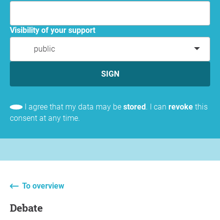
Visibility of your support
public
SIGN
I agree that my data may be
stored
. I can
revoke
this
consent at any time.
To overview
Debate