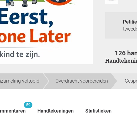
Petitie
tweed
126 ha
Handteken
zameling voltooid
Overdracht voorbereiden
Gespr
59
mmentaren
Handtekeningen
Statistieken