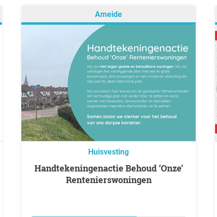
Ameide
Huisvesting
Handtekeningenactie Behoud ‘Onze’
Rentenierswoningen