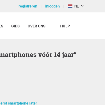
registreren
inloggen
NL
ES
GIDS
OVER ONS
HULP
 smartphones vóór 14 jaar”
eerst smartphone later