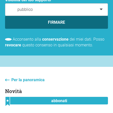
pubblico
FIRMARE
Acconsento alla
conservazione
dei miei dati. Posso
revocare
questo consenso in qualsiasi momento.
Per la panoramica
Novità
abbonati