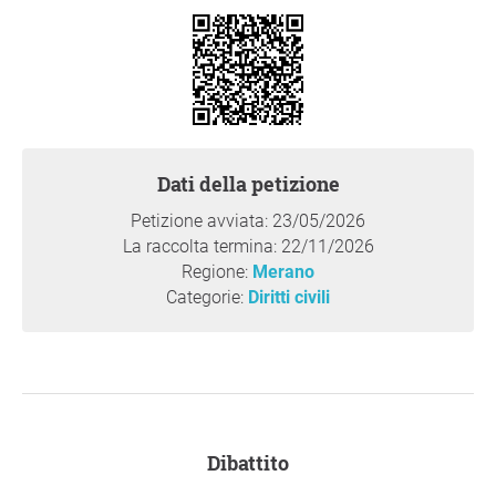
Einschränkung dieses Zugangs und gegen drohende Park
Strafen (der Anfang) für Einheimische zur Wehr! Es darf
nicht sein, dass den Bürgerinnen und Bürgern Merans
auch noch dieser letzte freie Raum weggenommen wird
oder wir Gefahr laufen, für den Aufenthalt in unserer
eigenen Heimat bestraft zu werden. Wir fordern von der
Stadtgemeinde Meran:
Dati della petizione
1) Keine Strafen für den Aufenthalt und die Naherholung
Petizione avviata: 23/05/2026
im Lazag-Bachgelände.
La raccolta termina: 22/11/2026
Regione:
Merano
2) Eine Garantie auf ausreichend Platz und freien Zugang
Categorie:
Diritti civili
primär für die einheimische Bevölkerung.
3) Den Erhalt der Lazag als lebendigen, freien Naturraum
statt eines überregulierten Verbotsbereichs.
Ci opponiamo fermamente ai piani di limitazione
dell'accesso e alle minacce di sanzioni per i residenti! Non
Dibattito
è accettabile che ai cittadini di Merano venga tolto anche
questo ultimo spazio libero. Chiediamo al Comune di