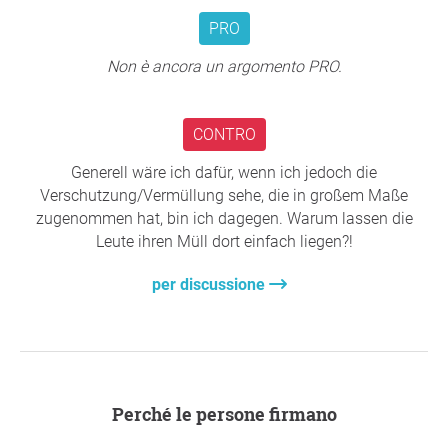
Merano:
PRO
1) Nessuna sanzione per la sosta e lo svago nell'area
Non è ancora un argomento PRO.
della Lazag.
2) Una garanzia di spazio sufficiente e libero accesso
CONTRO
prioritario per la popolazione locale.
Generell wäre ich dafür, wenn ich jedoch die
3) Il mantenimento della Lazag come spazio naturale vivo
Verschutzung/Vermüllung sehe, die in großem Maße
e libero, anziché come zona soggetta a divieti e
zugenommen hat, bin ich dagegen. Warum lassen die
regolamentazioni eccessive.
Leute ihren Müll dort einfach liegen?!
Grazie mille per il tuo supporto,
Markus Woernhart
,
Meran
per discussione
Domande ai promotori
Perché le persone firmano