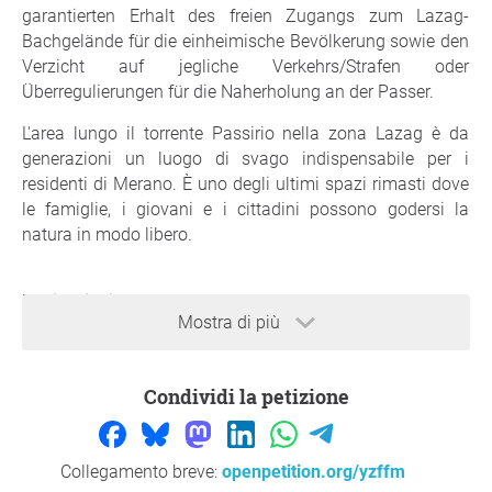
garantierten Erhalt des freien Zugangs zum Lazag-
Bachgelände für die einheimische Bevölkerung sowie den
Verzicht auf jegliche Verkehrs/Strafen oder
Überregulierungen für die Naherholung an der Passer.
L'area lungo il torrente Passirio nella zona Lazag è da
generazioni un luogo di svago indispensabile per i
residenti di Merano. È uno degli ultimi spazi rimasti dove
le famiglie, i giovani e i cittadini possono godersi la
natura in modo libero.
Motivazioni:
Mostra di più
Das Bachgelände in der Lazag ist seit Generationen ein
unverzichtbarer Erholungsort für die Meraner
Bevölkerung. Es ist einer der letzten Orte, an dem
Condividi la petizione
Einheimische, Familien und Jugendliche die Natur unserer
Stadt frei und unbeschwert genießen können.
Collegamento breve:
openpetition.org/yzffm
Wir setzen uns vehement gegen die Pläne zur