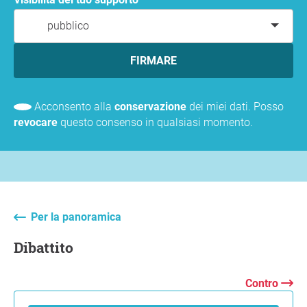
pubblico
FIRMARE
Acconsento alla
conservazione
dei miei dati. Posso
revocare
questo consenso in qualsiasi momento.
Per la panoramica
Dibattito
Contro