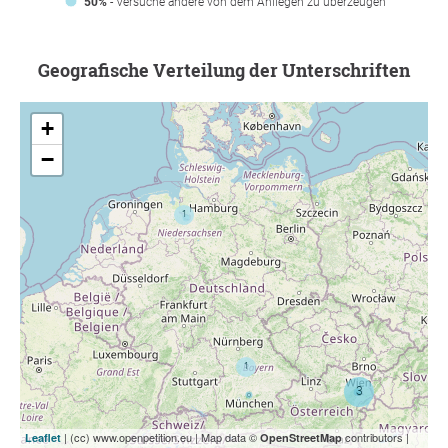
50%
- Versuche andere von dem Anliegen zu überzeugen
Geografische Verteilung der Unterschriften
+
−
| (cc) www.openpetition.eu | Map data ©
contributors |
Leaflet
OpenStreetMap