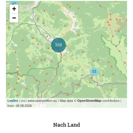
+
−
| (cc) www.openpetition.eu | Map data ©
contributors |
Leaflet
OpenStreetMap
from: 08.08.2026
nach Land