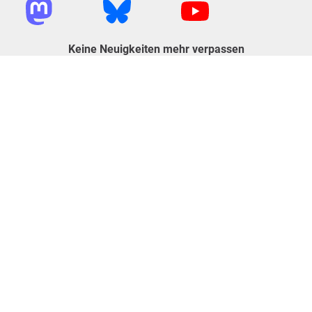
Keine Neuigkeiten mehr verpassen
NEWSLETTER ABONNIEREN
openPetition
Service
Über uns
FAQ
Jobs
Widgets
Blog
openDemokratie
Presse
Hausparlament
Lob, Kritik, Idee
E-Voting
Petitionen
Rechtliches
Ratgeber
Transparenz
Alle Petitionen
Nutzungsbedingungen
Petition starten
Datenschutz