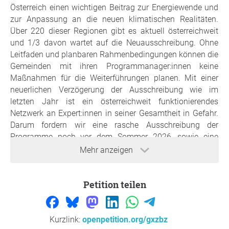
Österreich einen wichtigen Beitrag zur Energiewende und
zur Anpassung an die neuen klimatischen Realitäten.
Über 220 dieser Regionen gibt es aktuell österreichweit
und 1/3 davon wartet auf die Neuausschreibung. Ohne
Leitfaden und planbaren Rahmenbedingungen können die
Gemeinden mit ihren Programmanager:innen keine
Maßnahmen für die Weiterführungen planen. Mit einer
neuerlichen Verzögerung der Ausschreibung wie im
letzten Jahr ist ein österreichweit funktionierendes
Netzwerk an Expert:innen in seiner Gesamtheit in Gefahr.
Darum fordern wir eine rasche Ausschreibung der
Programme noch vor dem Sommer 2026, sowie eine
langfristige Verankerung für die kommenden Jahre bis
Mehr anzeigen
2040.
Petition teilen
Begründung
Österreich hat sich zu verbindlichen Zielen bis 2040
bekannt und nationale Strategien dazu entwickelt. Mit
Kurzlink:
openpetition.org/gxzbz