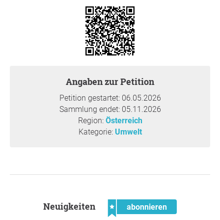
den KEMs (Klima- und Energiemodellregionen) und den
KLAR!s (Klimawandelanpassungsmodellregionen)
konnten zwei europaweit vorbildliche Programme ins
Leben gerufen werden, die mit konkreten, auf die Regionen
abgestimmten Maßnahmen an der Erreichung dieser Ziele
arbeiten. Außerdem sorgen sie für effizienten und
schnellen "vertikalen" Austausch zwischen Gemeinden,
Angaben zur Petition
Regionen, Ländern und dem Bund. Mit einer Verzögerung
oder gar Einsparung der Ausschreibung für 2026 sind alle
Petition gestartet: 06.05.2026
diese, für die kommenden Herausforderungen wertvollen
Sammlung endet: 05.11.2026
Eigenschaften und Errungenschaften in Gefahr für immer
Region:
Österreich
verloren zu gehen. Die KEMs und KLAR!s sind ein
Kategorie:
Umwelt
wichtiges Werkzeug für ganz konkrete Herausforderungen
in der Transformation der Energiesysteme, in der
Information der Bevölkerung, für die Sicherheit durch
Unabhängigkeit, für die Vermeidung von Schäden durch
Naturgefahren und gesundhetlichen Auswirkungen durch
veränderte klimatische Gegebenheiten und schließlich
Neuigkeiten
auch für die Sicherheit. Abschaffen bedeutet keine
abonnieren
Einsparung für's Budget, sondern erhöhte, künftige