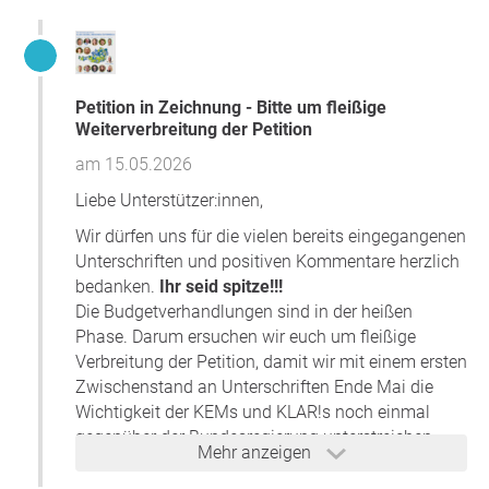
Folgekosten.
Übersicht der noch bestehenden Regionen
Studie Wegener Center Budget und Klimapolitik
Petition in Zeichnung - Bitte um fleißige
Verein Klima-Modellregionen Österreich
Weiterverbreitung der Petition
Vielen Dank für Ihre Unterstützung,
Klima-Modellregionen
am 15.05.2026
Österreich
, Freistadt
Liebe Unterstützer:innen,
Frage an den Initiator
Wir dürfen uns für die vielen bereits eingegangenen
Unterschriften und positiven Kommentare herzlich
bedanken.
Ihr seid spitze!!!
Die Budgetverhandlungen sind in der heißen
Phase. Darum ersuchen wir euch um fleißige
Verbreitung der Petition, damit wir mit einem ersten
Zwischenstand an Unterschriften Ende Mai die
Wichtigkeit der KEMs und KLAR!s noch einmal
gegenüber der Bundesregierung unterstreichen
Mehr anzeigen
können.
Auch danach zählt jede Unterschrift und stärkt