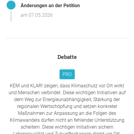
Änderungen an der Petition
unsere Position in den Verhandlungen zur
künftigen Gestaltung der Programme. Aber der
am 07.05.2026
erste Fokus liegt auf den kommenden beiden
Wochen.
Vielen, vielen Dank für eure Unterstützung!!!
Liebe Grüße
Debatte
Das Team von
Klima-Modellregionen Österreich
Übersicht über die KEMs und KLAR!s in
Österreich
PRO
KEM und KLAR! zeigen, dass Klimaschutz vor Ort wirkt
und Menschen verbindet. Diese wichtigen Initiativen auf
dem Weg zur Energieunabhängigkeit, Stärkung der
regionalen Wertschöpfung und setzen konkreter
Maßnahmen zur Anpassung an die Folgen des
Klimawandels dürfen nicht an fehlender Unterstützung
scheitern. Diese wichtigen Initiativen sichern
Lebensqualität und Zukunftschancen direkt vor Ort.