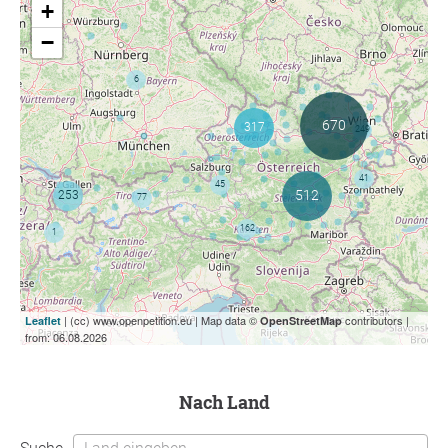
+
−
| (cc) www.openpetition.eu | Map data ©
contributors |
Leaflet
OpenStreetMap
from: 06.08.2026
nach Land